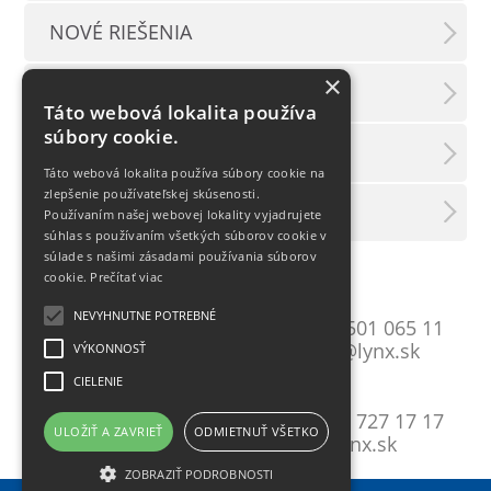
NOVÉ RIEŠENIA
×
PODUJATIA
Táto webová lokalita používa
súbory cookie.
TLAČOVÉ SPRÁVY
Táto webová lokalita používa súbory cookie na
zlepšenie používateľskej skúsenosti.
LX INFORMAČNÝ SERVIS
Používaním našej webovej lokality vyjadrujete
súhlas s používaním všetkých súborov cookie v
súlade s našimi zásadami používania súborov
cookie.
Prečítať viac
Bratislava
NEVYHNUTNE POTREBNÉ
Mlynské Nivy 10
T:
+421 2 501 065 11
821 09 Bratislava
E:
lynxba@lynx.sk
VÝKONNOSŤ
CIELENIE
Košice
Gavlovičova 9
T:
+421 55 727 17 17
ULOŽIŤ A ZAVRIEŤ
ODMIETNUŤ VŠETKO
040 17 Košice
E:
lynx@lynx.sk
ZOBRAZIŤ PODROBNOSTI