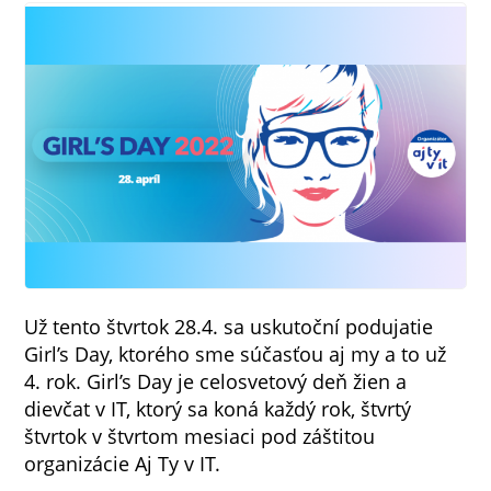
Už tento štvrtok 28.4. sa uskutoční podujatie
Girl’s Day, ktorého sme súčasťou aj my a to už
4. rok. Girl’s Day je celosvetový deň žien a
dievčat v IT, ktorý sa koná každý rok, štvrtý
štvrtok v štvrtom mesiaci pod záštitou
organizácie Aj Ty v IT.