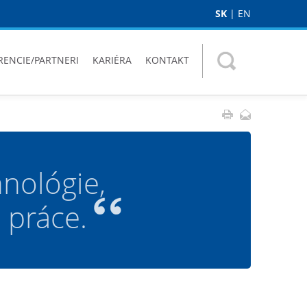
SK
|
EN
RENCIE/PARTNERI
KARIÉRA
KONTAKT
nológie,
 práce.