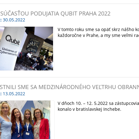
 SÚČASŤOU PODUJATIA QUBIT PRAHA 2022
:
30.05.2022
V tomto roku sme sa opäť skrz nášho ko
každoročne v Prahe, a my sme veľmi ra
STNILI SME SA MEDZINÁRODNÉHO VEĽTRHU OBRANN
:
13.05.2022
V dňoch 10. – 12. 5.2022 sa zástupcovia
konalo v bratislavskej Inchebe.