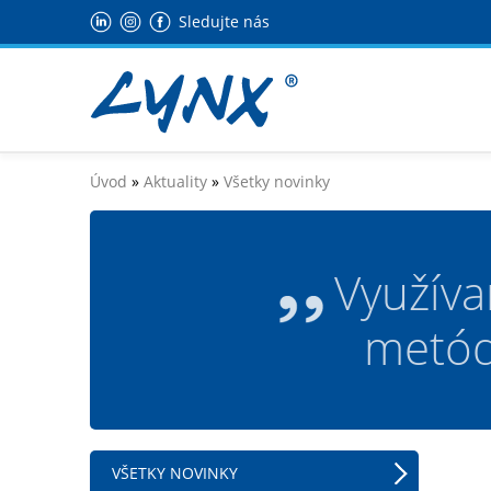
Sledujte nás
Úvod
»
Aktuality
»
Všetky novinky
Využíva
metódy
VŠETKY NOVINKY