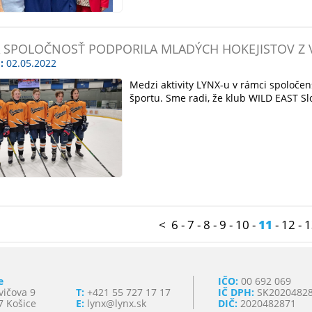
 SPOLOČNOSŤ PODPORILA MLADÝCH HOKEJISTOV Z
:
02.05.2022
Medzi aktivity LYNX-u v rámci spoločen
športu. Sme radi, že klub WILD EAST Slo
<
6
-
7
-
8
-
9
-
10
-
11
-
12
-
1
e
IČO:
00 692 069
vičova 9
T:
+421 55 727 17 17
IČ DPH:
SK2020482
7 Košice
E:
lynx@lynx.sk
DIČ:
2020482871