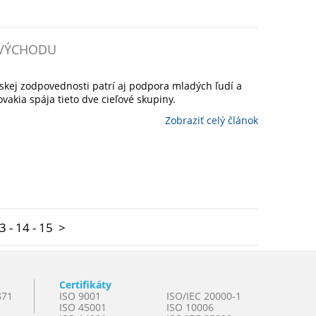
 VÝCHODU
skej zodpovednosti patrí aj podpora mladých ľudí a
vakia spája tieto dve cieľové skupiny.
Zobraziť celý článok
3
-
14
-
15
>
Certifikáty
871
ISO 9001
ISO/IEC 20000-1
ISO 45001
ISO 10006