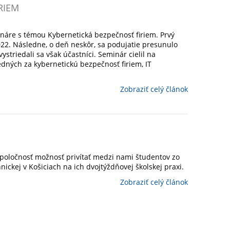
RIEM
ináre s témou Kybernetická bezpečnosť firiem. Prvý
2022. Následne, o deň neskôr, sa podujatie presunulo
striedali sa však účastníci. Seminár cielil na
dných za kybernetickú bezpečnosť firiem, IT
Zobraziť celý článok
spoločnosť možnosť privítať medzi nami študentov zo
nickej v Košiciach na ich dvojtýždňovej školskej praxi.
Zobraziť celý článok