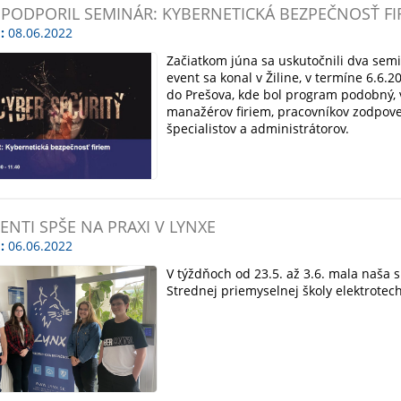
 PODPORIL SEMINÁR: KYBERNETICKÁ BEZPEČNOSŤ FI
:
08.06.2022
Začiatkom júna sa uskutočnili dva sem
event sa konal v Žiline, v termíne 6.6.
do Prešova, kde bol program podobný, vy
manažérov firiem, pracovníkov zodpove
špecialistov a administrátorov.
ENTI SPŠE NA PRAXI V LYNXE
:
06.06.2022
V týždňoch od 23.5. až 3.6. mala naša 
Strednej priemyselnej školy elektrotech