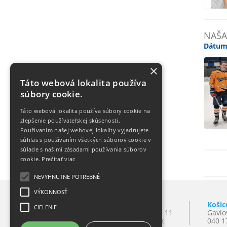
NAŠA
Dátum
×
Táto webová lokalita používa
súbory cookie.
Táto webová lokalita používa súbory cookie na
zlepšenie používateľskej skúsenosti.
Používaním našej webovej lokality vyjadrujete
súhlas s používaním všetkých súborov cookie v
súlade s našimi zásadami používania súborov
cookie.
Prečítať viac
NEVYHNUTNE POTREBNÉ
VÝKONNOSŤ
Bratislava
Košic
CIELENIE
Mlynské Nivy 10
T:
+421 2 501 065 11
Gavlo
821 09 Bratislava
E:
lynxba@lynx.sk
040 1