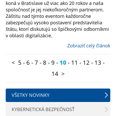
koná v Bratislave už viac ako 20 rokov a naša
spoločnosť je jej niekoľkoročným partnerom.
Záštitu nad týmto eventom každoročne
zabezpečujú vysoko postavení predstavitelia
štátu, ktorí diskutujú so špičkovými odborníkmi
v oblasti digitalizácie.
Zobraziť celý článok
<
5
-
6
-
7
-
8
-
9
-
10
-
11
-
12
-
13
-
14
>
VŠETKY NOVINKY
KYBERNETICKÁ BEZPEČNOSŤ