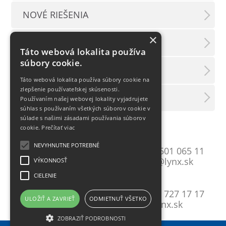
NOVÉ RIEŠENIA
×
PODUJATIA
Táto webová lokalita používa
súbory cookie.
TLAČOVÉ SPRÁVY
Táto webová lokalita používa súbory cookie na
zlepšenie používateľskej skúsenosti.
LX INFORMAČNÝ SERVIS
Používaním našej webovej lokality vyjadrujete
súhlas s používaním všetkých súborov cookie v
súlade s našimi zásadami používania súborov
cookie.
Prečítať viac
Bratislava
NEVYHNUTNE POTREBNÉ
Mlynské Nivy 10
T:
+421 2 501 065 11
821 09 Bratislava
E:
lynxba@lynx.sk
VÝKONNOSŤ
CIELENIE
Košice
Gavlovičova 9
T:
+421 55 727 17 17
ULOŽIŤ A ZAVRIEŤ
ODMIETNUŤ VŠETKO
040 17 Košice
E:
lynx@lynx.sk
ZOBRAZIŤ PODROBNOSTI