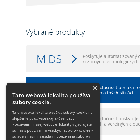
Vybrané produkty
MIDS
Poskytuje automatizovaný 
rozličných technologických
SIM
×
Naša spoločnosť ponúka rôz
krízových a iných situácií.
Táto webová lokalita používa
súbory cookie.
Táto webová lokalita používa súbory cookie na
LXCloud
Naša spoločnosť poskytuje 
zlepšenie používateľskej skúsenosti.
interných a verejných clou
Používaním našej webovej lokality vyjadrujete
súhlas s používaním všetkých súborov cookie v
súlade s našimi zásadami používania súborov