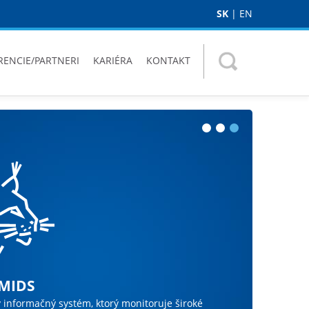
SK
|
EN
RENCIE/PARTNERI
KARIÉRA
KONTAKT
 Cisco Technical Innovation
získal ocenenie Checkpoint
MIDS
er 2024
tívny partner 2024
 informačný systém, ktorý monitoruje široké