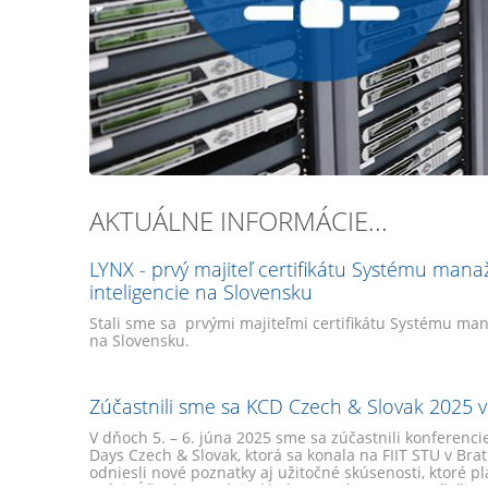
AKTUÁLNE INFORMÁCIE...
LYNX - prvý majiteľ certifikátu Systému mana
inteligencie na Slovensku
Stali sme sa prvými majiteľmi certifikátu Systému man
na Slovensku.
Zúčastnili sme sa KCD Czech & Slovak 2025 v 
V dňoch 5. – 6. júna 2025 sme sa zúčastnili konferen
Days Czech & Slovak, ktorá sa konala na FIIT STU v Brat
odniesli nové poznatky aj užitočné skúsenosti, ktoré p