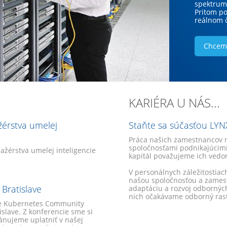
spektrum 
Ocenenie 
Tento rok
Pritom po
partnerov
ocenenia
reálnom č
projekt m
Point. Na
rok 2024.
Chcem 
Chcem 
Chcem 
KARIÉRA U NÁS...
žérstva umelej
Staňte sa súčasťou LYN
Práca našich zamestnancov 
spoločnosťami podnikajúcimi
ažérstva umelej inteligencie
kapitál považujeme ich vedom
V personálnych záležitostia
našou spoločnosťou a zames
Bratislave
adaptáciu a rozvoj odbornýc
nich očakávame odborný rast
cie Kubernetes Community
islave. Z konferencie sme si
lánujeme uplatniť v našej