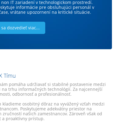
non IT zariadení v technologickom prostredí.
Cisco Technical Innovation Partner patrí
 sa nám podarilo získať dve výnimočné
skytuje informácie pre obsluhujúci personál v
i, ktorý si vybral Cisco pre skutočne inovatívny
 od nášho technologického partnera Check
ase, vrátane upozornení na kritické situácie.
imo tradičnej oblasti predaja sietí.
šu firmu ocenil ako Inovatívneho partnera pre
sa dozvedieť viac...
sa dozvedieť viac...
sa dozvedieť viac...
X Tímu
nám pomáha udržiavať si stabilné postavenie medzi
 na trhu informačných technológií. Za najcennejší
osti, odbornosť a profesionálnosť.
ch kladieme osobitný dôraz na vyvážený vzťah medzi
tnancom. Poskytujeme adekvátny priestor na
h zručností našich zamestnancov. Zároveň však od
 a proaktívny prístup.