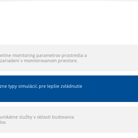
online monitoring parametrov prostredia a
 zariadení v monitorovanom priestore.
ne typy simulácií, pre lepšie zvládnutie
unikátne služby v oblasti budovania
dov.