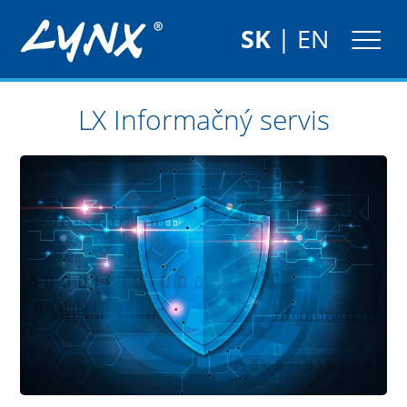
SK
|
EN
LX Informačný servis