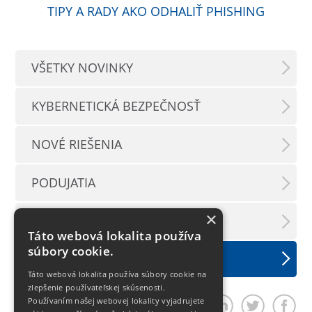
TIPY A RADY AKO ODHALIŤ PHISHING
VŠETKY NOVINKY
KYBERNETICKÁ BEZPEČNOSŤ
NOVÉ RIEŠENIA
PODUJATIA
×
TLAČOVÉ SPRÁVY
Táto webová lokalita používa
súbory cookie.
LX INFORMAČNÝ SERVIS
Táto webová lokalita používa súbory cookie na
zlepšenie používateľskej skúsenosti.
Používaním našej webovej lokality vyjadrujete
Zdieľať článok