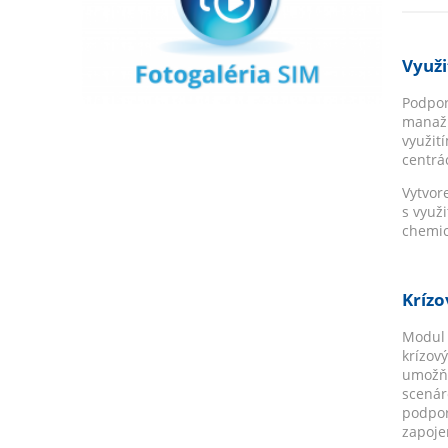
Využi
Podpor
manažm
využit
centrá
Vytvor
s využ
chemic
Kríz
Modul 
krízov
umožňu
scenár
podpor
zapoje