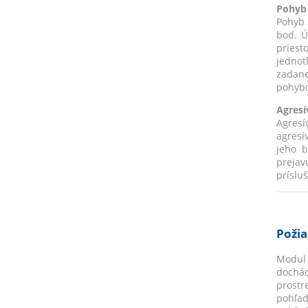
Pohyb
Pohyb 
bod. Ú
pries
jednot
zadane
pohybo
Agresí
Agres
agresí
jeho b
prejav
prísluš
Požia
Modul 
dochád
prostr
pohľad