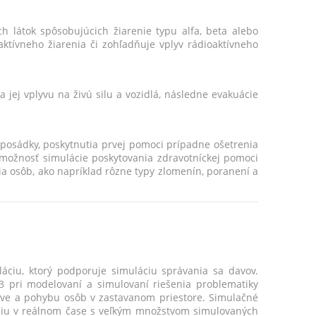
h látok spôsobujúcich žiarenie typu alfa, beta alebo
ktívneho žiarenia či zohľadňuje vplyv rádioaktívneho
jej vplyvu na živú silu a vozidlá, následne evakuácie
posádky, poskytnutia prvej pomoci prípadne ošetrenia
možnosť simulácie poskytovania zdravotníckej pomoci
a osôb, ako napríklad rôzne typy zlomenín, poranení a
áciu, ktorý podporuje simuláciu správania sa davov.
.3 pri modelovaní a simulovaní riešenia problematiky
ve a pohybu osôb v zastavanom priestore. Simulačné
uáciu v reálnom čase s veľkým množstvom simulovaných