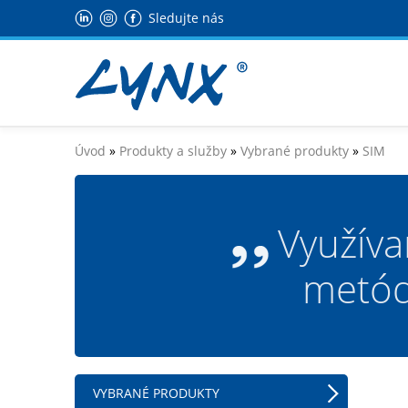
Sledujte nás
Úvod
»
Produkty a služby
»
Vybrané produkty
»
SIM
Využíva
metódy
VYBRANÉ PRODUKTY