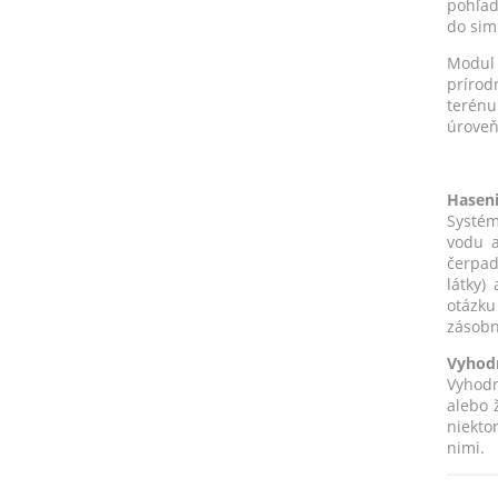
pohľad
do sim
Modul 
prírod
terénu
úroveň
Haseni
Systém
vodu a
čerpad
látky)
otázku
zásobn
Vyhodn
Vyhodn
alebo ž
niekto
nimi.