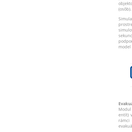
objekt
(osôb).
Simula
prostr
simulo
sekund
podpor
model 
Evaku
Modul 
entít)
rámci 
evakuá