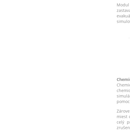
Modul 
zastav
evakuá
simulo
Chemi
Chemic
chemic
simulá
pomoco
Zárove
miest 
celý 
zrušen