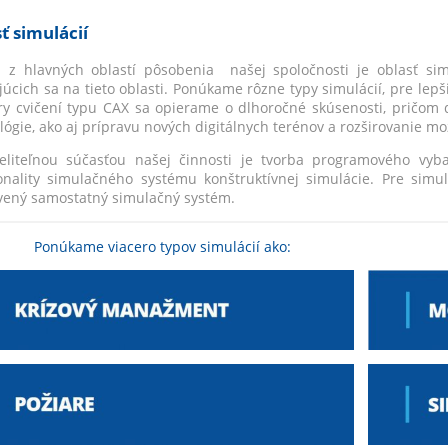
ť simulácií
 z hlavných oblastí pôsobenia našej spoločnosti je oblasť simu
júcich sa na tieto oblasti. Ponúkame rôzne typy simulácií, pre lepši
y cvičení typu CAX sa opierame o dlhoročné skúsenosti, pričom 
lógie, ako aj prípravu nových digitálnych terénov a rozširovanie 
liteľnou súčasťou našej činnosti je tvorba programového vyba
onality simulačného systému konštruktívnej simulácie. Pre si
vený samostatný simulačný systém.
Ponúkame viacero typov simulácií ako: