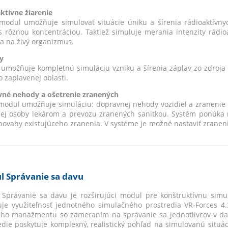
ktívne žiarenie
modul umožňuje simulovať situácie úniku a šírenia rádioaktívnyc
 rôznou koncentráciou. Taktiež simuluje merania intenzity rádioa
ia na živý organizmus.
y
umožňuje kompletnú simuláciu vzniku a šírenia záplav zo zdroja a 
o zaplavenej oblasti.
né nehody a ošetrenie zranených
modul umožňuje simuláciu: dopravnej nehody vozidiel a zranenie 
ej osoby lekárom a prevozu zranených sanitkou. Systém ponúka 
povahy existujúceho zranenia. V systéme je možné nastaviť zraneni
 Správanie sa davu
Správanie sa davu je rozširujúci modul pre konštruktívnu simul
uje využiteľnosť jednotného simulačného prostredia VR-Forces 4
ého manažmentu so zameraním na správanie sa jednotlivcov v da
edie poskytuje komplexný, realistický pohľad na simulovanú sit