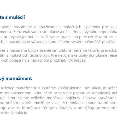
te simulácií
ujeme nasadenie a používanie simulačných systémov pre vojen
entu. Zdokonaľovaniu simulácie a následne aj výcviku napomáhaj
ím pre výcvik jednotiek. Naši zamestnanci sú plne certikovaní pre
ch je nasadená nová verzia simulačného systému OneSAF, používa sa
ené a nasadené bolo riešenie simulátora riadenia letovej prevádzk
itím simulačných technológií. Pre nevojenské účely ponúkame riešen
kých oblastí na simulačnom prostredí VR-Forces.
ový manažment
Krízový manažment v systéme konštruktívnej simulácie je určený
ým manažmentom. Simulačné prostredie poskytuje komplexný poh
je simulovanie veľkého množstva objektov a javov, vytváranie,
ov, pričom taktiež umožňuje 2D aj 3D pohľad na simulovanú situác
uje viacero formátov terénnych databáz a umožňuje prenos infor
né do simulácie.