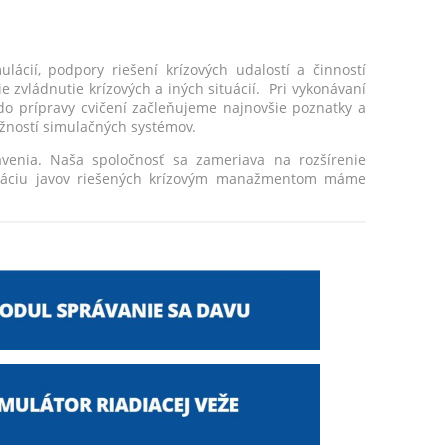
lácií, podpory riešení krízových udalostí a činností
e zvládnutie krízových a iných situácií. Pri vykonávaní
do prípravy cvičení začleňujeme najnovšie poznatky a
možností simulačných systémov.
venia. Naša spoločnosť sa zameriava na rozšírenie
muláciu javov riešených krízovým manažmentom máme