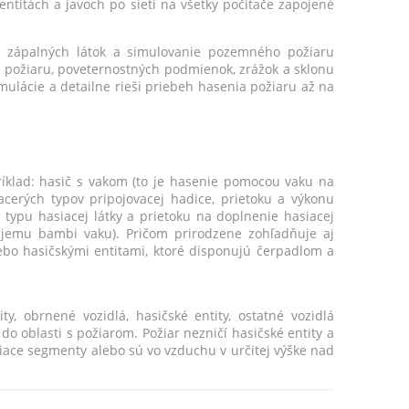
titách a javoch po sieti na všetky počítače zapojené
, zápalných látok a simulovanie pozemného požiaru
ia požiaru, poveternostných podmienok, zrážok a sklonu
imulácie a detailne rieši priebeh hasenia požiaru až na
klad: hasič s vakom (to je hasenie pomocou vaku na
acerých typov pripojovacej hadice, prietoku a výkonu
typu hasiacej látky a prietoku na doplnenie hasiacej
objemu bambi vaku). Pričom prirodzene zohľadňuje aj
ebo hasičskými entitami, ktoré disponujú čerpadlom a
y, obrnené vozidlá, hasičské entity, ostatné vozidlá
ú do oblasti s požiarom. Požiar nezničí hasičské entity a
oriace segmenty alebo sú vo vzduchu v určitej výške nad