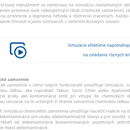
Krízový manažment sa zameriava na simuláciu nasledovných oblas
anom priestore, únik nebezpečných látok (chemické zamorenie), zápl
cia priestorov a dopravná nehoda a ošetrenie zranených. Každá 
vanie činností a javov súvisiacich s riešením krízových situácií.
Simulácie efektívne napomáhaj
na zvládanie rôznych krí
cké zamorenie
ké zamorenie v rámci svojich funkcionalít umožňuje simuláciu za
kou látkou, ako napríklad: Tabun, Sarin, Chlór alebo Kyanovodí
cie prvky ako kontaminácie entít pri vstupe do chemických ob
u senzorov na to určených či šírenie zamorenia chemickou látkou v
ň simulácia chemického zamorenia umožňuje nacvičiť reakcie na 
dekontaminácie pre osoby (dekontaminačné stany) a pre vozidlá (m
priebeh od dekontaminácie kontaminovaných pozemných jednot
ie miest dekontaminácie.