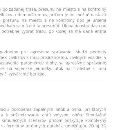
o zadanej trase, presunu na miesto a na kontrolný
listov a demonštrantov, pričom je im možné nastaviť
 presunu na miesto a na kontrolný bod je určená
 bod kam sa má entita presunúť. Úloha pohybu davu po
 potrebné vybrať trasu, po ktorej sa má daná entita
 podnetov pre agresívne správanie. Medzi podnety
k, civilistov s inou príslušnosťou, civilných vozidiel v
astavenia parametrov úlohy sa agresívne správanie
k na vojenské jednotky, útok na civilistov s inou
ov či vytváranie barikád.
láciu pôsobenia zápalných látok a ohňa, pri ktorých
m a k poškodzovaniu entít vplyvom ohňa. Simulačné
ch simulačných scenárov, pričom poskytuje komplexný
cero formátov terénnych databáz, umožňujúc 2D aj 3D