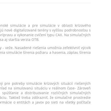
ské simulácie a pre simulácie v oblasti krízového
ú nové digitalizované terény s vyššou podrobnosťou s
 prípravu a vykonanie cvičení typu CAX. Na simulačných
 aj staršia verzia OTB.
y - veže. Nasadené riešenia umožnia zefektívniť výcvik
ia simulácie šírenia požiaru a hasenia, záplav, šírenia
 pre potreby simulácie krízových situácií riešených
ľad na simulovanú situáciu v reálnom čase- Zároveň
 spúšťanie a distribuovanie rozličných simulačných
iu. Taktiež treba zdôrazniť, že simulačné prostredie
mácie o entitách a javov po sieti na všetky počítače