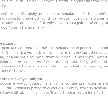
 na simulovanú situáciu. Zároveň umožňuje prenos informácie o en
ulácie.
Požiare zahŕňa úlohy pre podporu simulácie: pôsobenia ohňa
ných porastov v závislosti od ich palivových modelov, smeru šíren
. Taktiež sa venuje simulácií vplyvu požiaru na jednotlivé entity s
 doplňovania hasiacej látky.
e požiaru
 ponúka rôzne možnosti hasenia simulovaného požiaru ako naprí
 ručnej striekačky), hasič s prúdnicou (s možnosťou výberu z vi
la), hasenie vozidlom vybaveným prúdnicou (s možnosťou výberu 
 alebo letecké hasenie vrtuľníkom (s možnosťou voľby veľkosti 
 doplňovania hasiacej látky a to buď z prírodného zdroja vody al
íkom na hasivo.
ocovanie vplyvu požiaru
ocovanie vplyvu požiaru na entity je odlišné pre: vzdušné entit
ivú silu. Vzniknutý požiar zničí všetky živé entity, ktoré sa dostan
ré typy entít, ak sa pohybujú určitou rýchlosťou cez vznietené a h