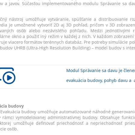
ov a javov. Súčasťou implementovaného modulu Správanie sa davu
čný nástroj umožňuje vytváranie, spúšťanie a distribuovanie r
edia je umožnené vytvoriť 2D aj 3D pohľad, pričom v 3D zobraze
vaných osôb alebo nezávislého pohľadu. Medzi jednotlivými 
árne okno a použiť iný režim v každej z nich. V každom zobrazení
uje viacero formátov terénnych databáz. Pre potreby simulácie po
budov UHRB (Ultra-High Resolution Building) – model budov s inte
Modul Správanie sa davu je člene
evakuácia budovy, pohyb davu a 
ácia budovy
Evakuácia budovy umožňuje automatizované náhodné generovanie
 v rámci vymodelovanej administratívnej budovy. Obsahuje funkc
ktorej umožňuje definovať priechodnosť a nepriechodnosť priest
cie osôb.