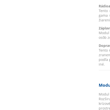
Rádioa
Tento 
gama s
žiaren
Záplav
Modul 
osôb z
Doprav
Tento 
zranen
podľa 
iné.
Modul
Modul 
Rozšir
krízov
prostr