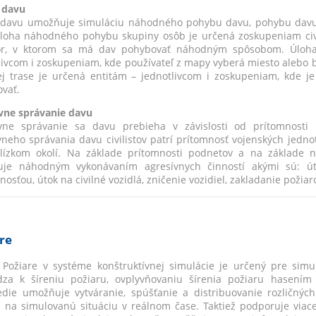
 davu
davu umožňuje simuláciu náhodného pohybu davu, pohybu davu p
loha náhodného pohybu skupiny osôb je určená zoskupeniam civi
tor, v ktorom sa má dav pohybovať náhodným spôsobom. Úloha
livcom i zoskupeniam, kde používateľ z mapy vyberá miesto alebo
j trase je určená entitám – jednotlivcom i zoskupeniam, kde je
vať.
vne správanie davu
ívne správanie sa davu prebieha v závislosti od prítomnosti
vneho správania davu civilistov patrí prítomnosť vojenských jednotie
lízkom okolí. Na základe prítomnosti podnetov a na základe n
uje náhodným vykonávaním agresívnych činností akými sú: úto
nosťou, útok na civilné vozidlá, zničenie vozidiel, zakladanie požiar
re
Požiare v systéme konštruktívnej simulácie je určený pre simu
za k šíreniu požiaru, ovplyvňovaniu šírenia požiaru hasení
edie umožňuje vytváranie, spúšťanie a distribuovanie rozličný
 na simulovanú situáciu v reálnom čase. Taktiež podporuje via