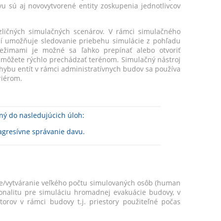
 sú aj novovytvorené entity zoskupenia jednotlivcov
ozličných simulačných scenárov. V rámci simulačného
ní umožňuje sledovanie priebehu simulácie z pohľadu
režimami je možné sa ľahko prepínať alebo otvoriť
 môžete rýchlo prechádzať terénom. Simulačný nástroj
hybu entít v rámci administratívnych budov sa používa
riérom.
ný do nasledujúcich úloh:
agresívne správanie davu.
/vytváranie veľkého počtu simulovaných osôb (human
ionalitu pre simuláciu hromadnej evakuácie budovy, v
orov v rámci budovy t.j. priestory použiteľné počas