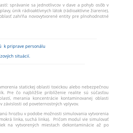
tí: správanie sa jednotlivcov v dave a pohyb osôb v
avy, únik rádioaktívnych látok (rádioaktívne žiarenie),
oblasť zahŕňa novovytvorené entity pre plnohodnotné
ú k priprave personálu
zových situácií.
morenia statickej oblasti toxickou alebo nebezpečnou
k. Pre čo najbližšie priblíženie realite sú súčasťou
lastí, merania koncentrácie kontaminovanej oblasti
 závislosti od poveternostných vplyvov.
danú hrozbu v podobe možnosti simulovania vytvorenia
okrá linka, suchá linka). Pričom modul vie simulovať
iek na vytvorených miestach dekontaminácie až po