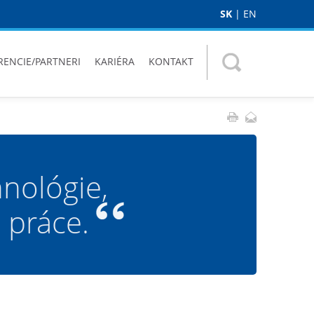
SK
|
EN
RENCIE/PARTNERI
KARIÉRA
KONTAKT
nológie,
 práce.