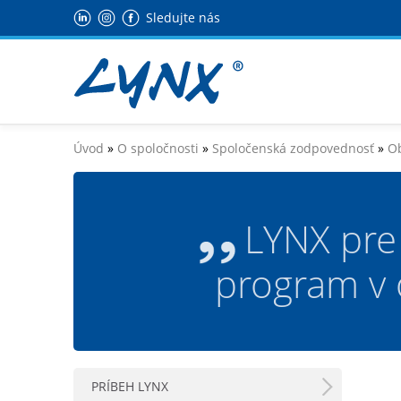
Sledujte nás
Úvod
»
O spoločnosti
»
Spoločenská zodpovednosť
»
Ob
LYNX pre
program v 
PRÍBEH LYNX