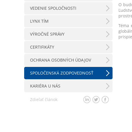
O budú
VEDENIE SPOLOČNOSTI
Ľudstv
prostr
LYNX TÍM
Téma e
globál
VÝROČNÉ SPRÁVY
prispie
CERTIFIKÁTY
OCHRANA OSOBNÝCH ÚDAJOV
SPOLOČENSKÁ ZODPOVEDNOSŤ
KARIÉRA U NÁS
Zdieľať článok