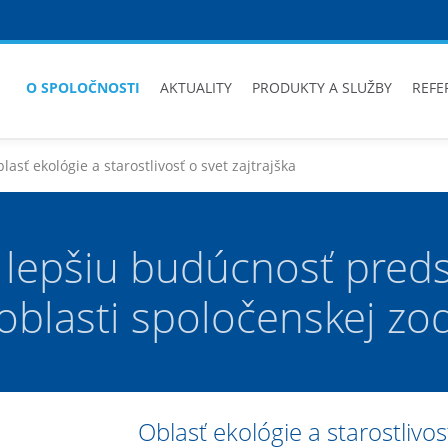
O SPOLOČNOSTI
AKTUALITY
PRODUKTY A SLUŽBY
REFE
lasť ekológie a starostlivosť o svet zajtrajška
 lepšiu budúcnosť preds
oblasti spoločenskej zo
Oblasť ekológie a starostlivos