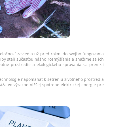
oločnosť zaviedla už pred rokmi do svojho fungovania
cípy stali súčasťou nášho rozmýšľania a snažíme sa ich
ivotné prostredie a ekologického správania sa prenikli
echnológie napomáhať k šetreniu životného prostredia
ráža vo výrazne nižšej spotrebe elektrickej energie pre