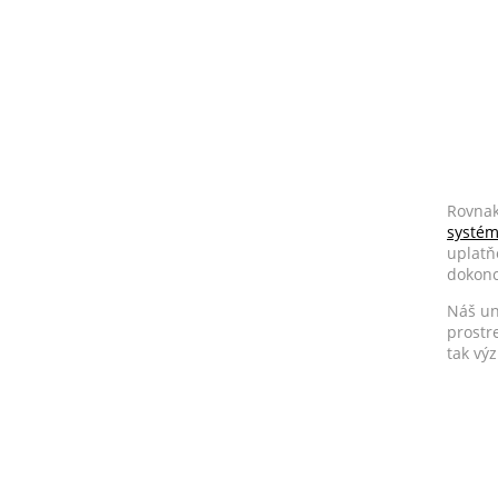
Rovnak
systém
uplatň
dokonc
Náš un
prostr
tak vý