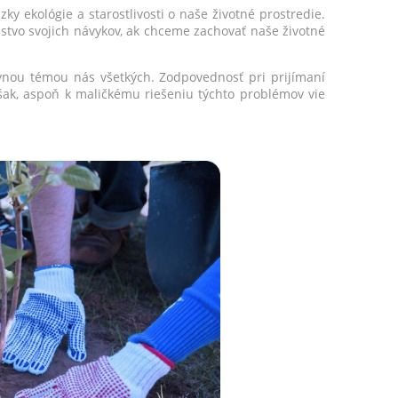
ky ekológie a starostlivosti o naše životné prostredie.
žstvo svojich návykov, ak chceme zachovať naše životné
lavnou témou nás všetkých. Zodpovednosť pri prijímaní
šak, aspoň k maličkému riešeniu týchto problémov vie