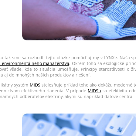
o tak sme sa rozhodli tejto otázke pomôcť aj my v LYNXe. Naša sp
 environmentálneho manažérstva
. Okrem toho sa ekologické prin
ovať všade, kde to situácia umožňuje. Princípy starostlivosti o ž
a aj do mnohých našich produktov a riešení.
ikátny systém
MIDS
stelesňuje príklad toho ako dokážu moderné t
edníctvom efektívneho riadenia. V prípade
MIDSu
sa efektivita od
znamných odberateľov elektriny, akými sú napríklad dátové centrá.