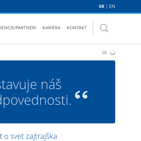
SK
|
EN
RENCIE/PARTNERI
KARIÉRA
KONTAKT
tavuje náš
dpovednosti.
ť o svet zajtrajška