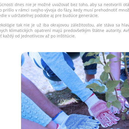
cnosti dnes nie je možné uvažovať bez toho, aby sa neotvorili otáz
o prišlo v rámci svojho vývoja do fázy, kedy musí prehodnotiť mno
edie v udržateľnej podobe aj pre budúce generácie.
kológie tak nie je už iba okrajovou záležitosťou, ale stáva sa h
nych klimatických opatrení majú predovšetkým štátne autority. Av
ť každý od jednotlivcov až po inštitúcie.