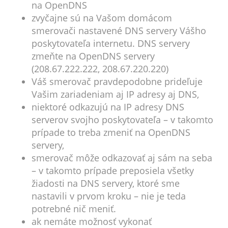
na OpenDNS
zvyčajne sú na Vašom domácom
smerovači nastavené DNS servery Vášho
poskytovateľa internetu. DNS servery
zmeňte na OpenDNS servery
(208.67.222.222, 208.67.220.220)
Váš smerovač pravdepodobne prideľuje
Vašim zariadeniam aj IP adresy aj DNS,
niektoré odkazujú na IP adresy DNS
serverov svojho poskytovateľa – v takomto
prípade to treba zmeniť na OpenDNS
servery,
smerovač môže odkazovať aj sám na seba
– v takomto prípade preposiela všetky
žiadosti na DNS servery, ktoré sme
nastavili v prvom kroku – nie je teda
potrebné nič meniť.
ak nemáte možnosť vykonať