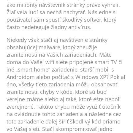
ako miliónty návštevník stránky práve vyhrali.
Žiaľ veľa ľudí sa nechá nachytať. Následne si
používateľ sám spustí škodlivý softvér, ktorý
často nedeteguje žiadny antivírus.
Niekedy však stačí aj navštívenie stránky
obsahujúcej malware, ktorý zneužije
zraniteľnosti na Vašich zariadeniach. Máte
doma do Vašej wifi siete pripojené smart TV či
iné „smart home“ zariadenie, starší mobil s
Androidom alebo počítač s Windows XP? Pokiaľ
áno, všetky tieto zariadenia môžu obsahovať
zraniteľnosti, chyby v kóde, ktoré sú buď
verejne známe alebo aj také, ktoré ešte neboli
zverejnené. Takúto chybu môže využiť útočník
na ovládnutie tohto zariadenia a následne cez
toto zariadenie ďalej šíriť škodlivý kód priamo
vo Vašej sieti. Stačí skompromitovať jedno