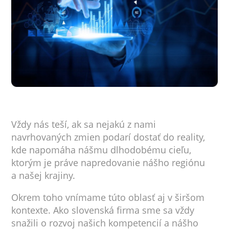
Vždy nás teší, ak sa nejakú z nami
navrhovaných zmien podarí dostať do reality,
kde napomáha nášmu dlhodobému cieľu,
ktorým je práve napredovanie nášho regiónu
a našej krajiny.
Okrem toho vnímame túto oblasť aj v širšom
kontexte. Ako slovenská firma sme sa vždy
snažili o rozvoj našich kompetencií a nášho