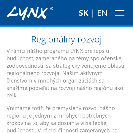
SK
|
EN
Regionálny rozvoj
V rámci nášho programu LYNX pre lepšiu
budúcnosť, zameraného na témy spoločenskej
zodpovednosti, sa strategicky venujeme oblasti
regionálneho rozvoja. Našim aktívnym
členstvom v mnohých organizáciách sa
snažíme podieľať na rozvoji nášho regiónu ako
celku.
Vnímame totiž, že premyslený rozvoj nášho
regiónu je jedným z mnohých potrebných
krokov na to, aby sa dosiahla vízia lepšej
budúcnosti. V rámci činností zameraných na