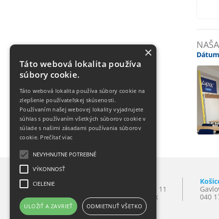
NAŠA
×
Dátum
Táto webová lokalita používa
súbory cookie.
Táto webová lokalita používa súbory cookie na
zlepšenie používateľskej skúsenosti.
Používaním našej webovej lokality vyjadrujete
súhlas s používaním všetkých súborov cookie v
súlade s našimi zásadami používania súborov
cookie.
Prečítať viac
NEVYHNUTNE POTREBNÉ
VÝKONNOSŤ
Bratislava
Košic
CIELENIE
Mlynské Nivy 10
T:
+421 2 501 065 11
Gavlo
821 09 Bratislava
E:
lynxba@lynx.sk
040 1
ULOŽIŤ A ZAVRIEŤ
ODMIETNUŤ VŠETKO