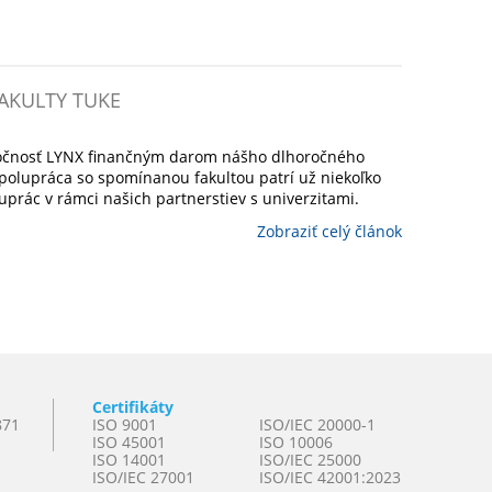
AKULTY TUKE
očnosť LYNX finančným darom nášho dlhoročného
polupráca so spomínanou fakultou patrí už niekoľko
uprác v rámci našich partnerstiev s univerzitami.
Zobraziť celý článok
Certifikáty
871
ISO 9001
ISO/IEC 20000-1
ISO 45001
ISO 10006
ISO 14001
ISO/IEC 25000
ISO/IEC 27001
ISO/IEC 42001:2023