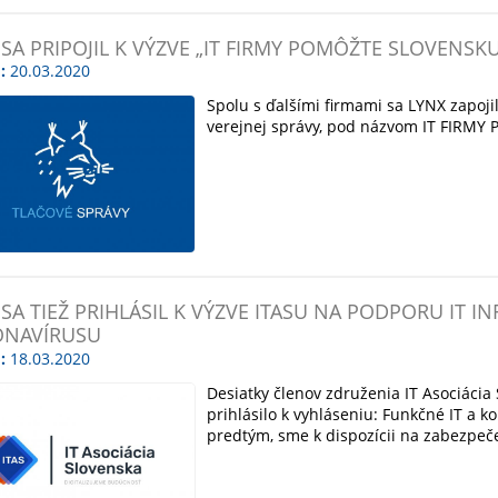
 SA PRIPOJIL K VÝZVE „IT FIRMY POMÔŽTE SLOVENSKU
:
20.03.2020
Spolu s ďalšími firmami sa LYNX zapoji
verejnej správy, pod názvom IT FIRM
 SA TIEŽ PRIHLÁSIL K VÝZVE ITASU NA PODPORU IT I
NAVÍRUSU
:
18.03.2020
Desiatky členov združenia IT Asociáci
prihlásilo k vyhláseniu: Funkčné IT a 
predtým, sme k dispozícii na zabezpeč