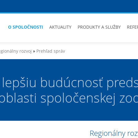
O SPOLOČNOSTI
AKTUALITY
PRODUKTY A SLUŽBY
REFE
gionálny rozvoj
»
Prehľad správ
 lepšiu budúcnosť preds
oblasti spoločenskej zo
Regionálny roz