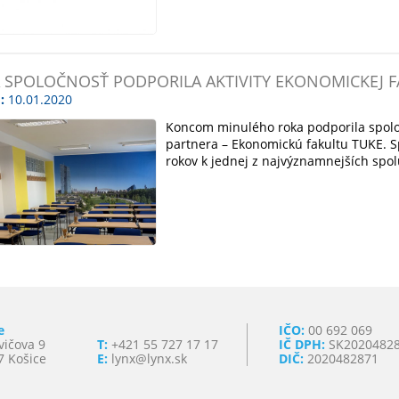
 SPOLOČNOSŤ PODPORILA AKTIVITY EKONOMICKEJ F
:
10.01.2020
Koncom minulého roka podporila spol
partnera – Ekonomickú fakultu TUKE. S
rokov k jednej z najvýznamnejších spol
e
IČO:
00 692 069
vičova 9
T:
+421 55 727 17 17
IČ DPH:
SK2020482
7 Košice
E:
lynx@lynx.sk
DIČ:
2020482871