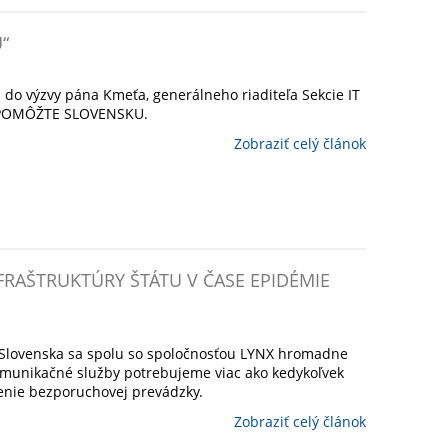
“
l do výzvy pána Kmeťa, generálneho riaditeľa Sekcie IT
Y POMÔŽTE SLOVENSKU.
Zobraziť celý článok
NFRAŠTRUKTÚRY ŠTÁTU V ČASE EPIDÉMIE
a Slovenska sa spolu so spoločnosťou LYNX hromadne
komunikačné služby potrebujeme viac ako kedykoľvek
enie bezporuchovej prevádzky.
Zobraziť celý článok