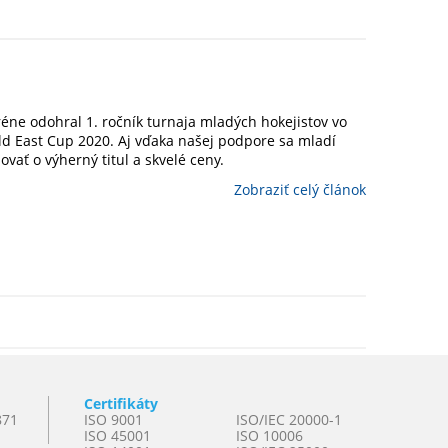
réne odohral 1. ročník turnaja mladých hokejistov vo
d East Cup 2020. Aj vďaka našej podpore sa mladí
vať o výherný titul a skvelé ceny.
Zobraziť celý článok
Certifikáty
871
ISO 9001
ISO/IEC 20000-1
ISO 45001
ISO 10006