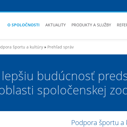
O SPOLOČNOSTI
AKTUALITY
PRODUKTY A SLUŽBY
REFE
dpora športu a kultúry
»
Prehľad správ
 lepšiu budúcnosť preds
oblasti spoločenskej zo
Podpora športu a 