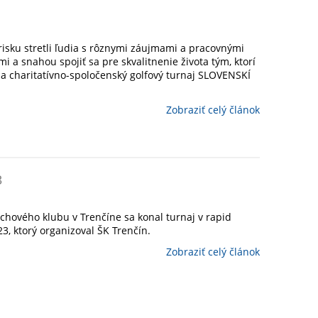
risku stretli ľudia s rôznymi záujmami a pracovnými
 a snahou spojiť sa pre skvalitnenie života tým, ktorí
la charitatívno-spoločenský golfový turnaj SLOVENSKÍ
Zobraziť celý článok
3
šachového klubu v Trenčíne sa konal turnaj v rapid
3, ktorý organizoval ŠK Trenčín.
Zobraziť celý článok