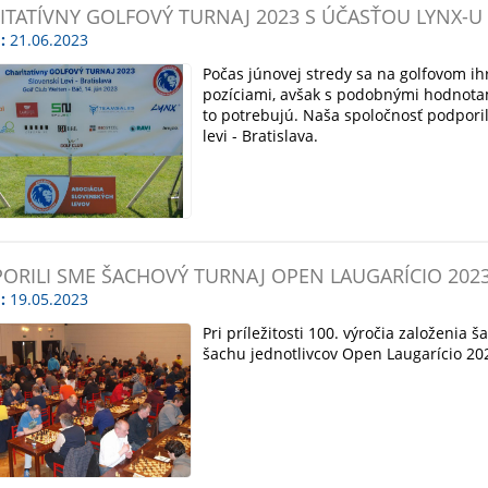
ITATÍVNY GOLFOVÝ TURNAJ 2023 S ÚČASŤOU LYNX-U
:
21.06.2023
Počas júnovej stredy sa na golfovom ih
pozíciami, avšak s podobnými hodnotami
to potrebujú. Naša spoločnosť podpori
levi - Bratislava.
ORILI SME ŠACHOVÝ TURNAJ OPEN LAUGARÍCIO 202
:
19.05.2023
Pri príležitosti 100. výročia založenia 
šachu jednotlivcov Open Laugarício 202