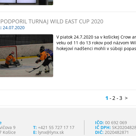
 PODPORIL TURNAJ WILD EAST CUP 2020
:
24.07.2020
V piatok 24.7.2020 sa v košickej Crow a
veku od 11 do 13 rokov pod názvom Wil
hokejoví nadšenci mohli v súboji popaso
1
-
2
-
3
>
e
IČO:
00 692 069
vičova 9
T:
+421 55 727 17 17
IČ DPH:
SK2020482
7 Košice
E:
lynx@lynx.sk
DIČ:
2020482871