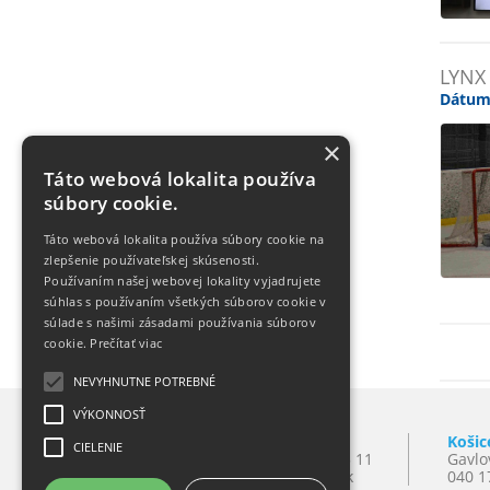
LYNX
Dátum
×
Táto webová lokalita používa
súbory cookie.
Táto webová lokalita používa súbory cookie na
zlepšenie používateľskej skúsenosti.
Používaním našej webovej lokality vyjadrujete
súhlas s používaním všetkých súborov cookie v
súlade s našimi zásadami používania súborov
cookie.
Prečítať viac
NEVYHNUTNE POTREBNÉ
VÝKONNOSŤ
Bratislava
Košic
CIELENIE
Mlynské Nivy 10
T:
+421 2 501 065 11
Gavlo
821 09 Bratislava
E:
lynxba@lynx.sk
040 1