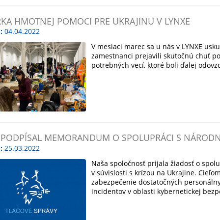
RKA HMOTNEJ POMOCI PRE UKRAJINU V LYNXE
:
04.04.2022
V mesiaci marec sa u nás v LYNXE usku
zamestnanci prejavili skutočnú chuť p
potrebných vecí, ktoré boli ďalej odo
 PODPÍSAL MEMORANDUM O SPOLUPRÁCI S NÁRO
:
25.03.2022
Naša spoločnosť prijala žiadosť o sp
v súvislosti s krízou na Ukrajine. Ci
zabezpečenie dostatočných personálnyc
incidentov v oblasti kybernetickej bez