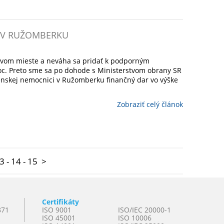
E V RUŽOMBERKU
rvom mieste a neváha sa pridať k podporným
oc. Preto sme sa po dohode s Ministerstvom obrany SR
enskej nemocnici v Ružomberku finančný dar vo výške
Zobraziť celý článok
3
-
14
-
15
>
Certifikáty
871
ISO 9001
ISO/IEC 20000-1
ISO 45001
ISO 10006