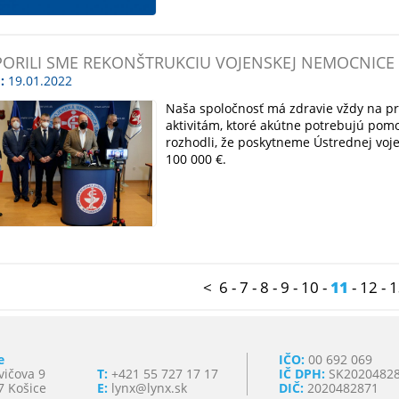
ORILI SME REKONŠTRUKCIU VOJENSKEJ NEMOCNIC
:
19.01.2022
Naša spoločnosť má zdravie vždy na p
aktivitám, ktoré akútne potrebujú pom
rozhodli, že poskytneme Ústrednej voj
100 000 €.
<
6
-
7
-
8
-
9
-
10
-
11
-
12
-
1
e
IČO:
00 692 069
vičova 9
T:
+421 55 727 17 17
IČ DPH:
SK2020482
7 Košice
E:
lynx@lynx.sk
DIČ:
2020482871