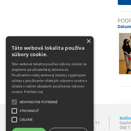
PODP
Dátum
×
Táto webová lokalita používa
súbory cookie.
Táto webová lokalita používa súbory cookie na
zlepšenie používateľskej skúsenosti.
Používaním našej webovej lokality vyjadrujete
súhlas s používaním všetkých súborov cookie v
súlade s našimi zásadami používania súborov
cookie.
Prečítať viac
NEVYHNUTNE POTREBNÉ
VÝKONNOSŤ
Bratislava
Košic
CIELENIE
Mlynské Nivy 10
T:
+421 2 501 065 11
Gavlo
821 09 Bratislava
E:
lynxba@lynx.sk
040 1