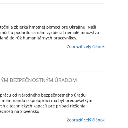
točnila zbierka hmotnej pomoci pre Ukrajinu. Naši
omôcť a podarilo sa nám vyzbierať nemalé množstvo
vzdané do rúk humanitárnych pracovníkov.
Zobraziť celý článok
DNÝM BEZPEČNOSTNÝM ÚRADOM
oluprácu od Národného bezpečnostného úradu
eľom memoranda o spolupráci má byť predovšetkým
h a technických kapacít pre prípad riešenia
pečnosti na Slovensku.
Zobraziť celý článok