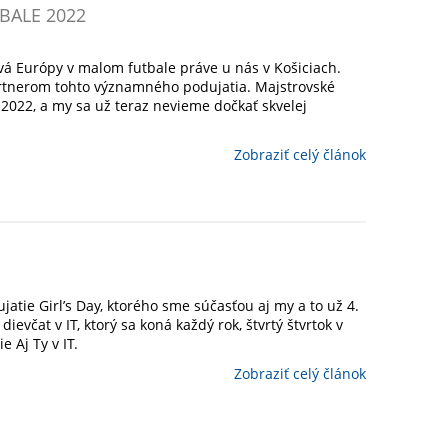
BALE 2022
vá Európy v malom futbale práve u nás v Košiciach.
artnerom tohto významného podujatia. Majstrovské
.2022, a my sa už teraz nevieme dočkať skvelej
Zobraziť celý článok
jatie Girl’s Day, ktorého sme súčasťou aj my a to už 4.
dievčat v IT, ktorý sa koná každý rok, štvrtý štvrtok v
 Aj Ty v IT.
Zobraziť celý článok