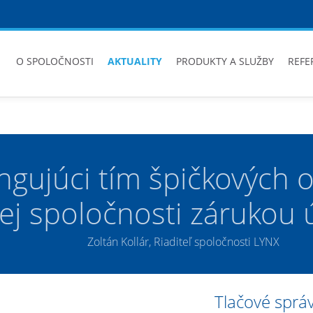
O SPOLOČNOSTI
AKTUALITY
PRODUKTY A SLUŽBY
REFE
ngujúci tím špičkových 
šej spoločnosti zárukou
Zoltán Kollár, Riaditeľ spoločnosti LYNX
Tlačové sprá