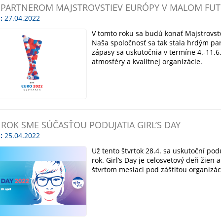
 PARTNEROM MAJSTROVSTIEV EURÓPY V MALOM FUT
:
27.04.2022
V tomto roku sa budú konať Majstrovst
Naša spoločnosť sa tak stala hrdým p
zápasy sa uskutočnia v termíne 4.-11.6
atmosféry a kvalitnej organizácie.
. ROK SME SÚČASŤOU PODUJATIA GIRL’S DAY
:
25.04.2022
Už tento štvrtok 28.4. sa uskutoční podu
rok. Girl’s Day je celosvetový deň žien a 
štvrtom mesiaci pod záštitou organizácie