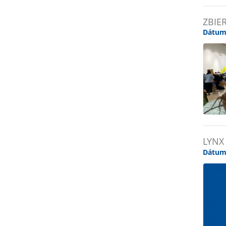
ZBIE
Dátum
LYNX
Dátum