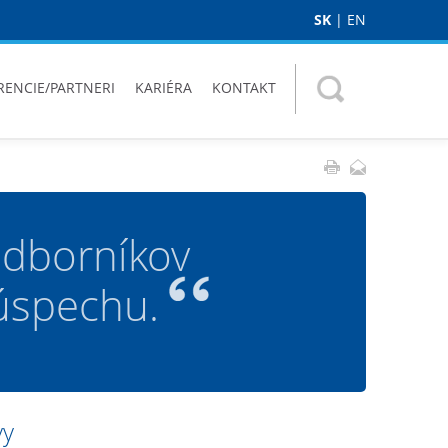
SK
|
EN
RENCIE/PARTNERI
KARIÉRA
KONTAKT
odborníkov
 úspechu.
vy