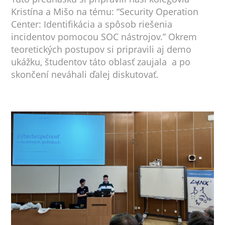
Kristína a Mišo na tému: “Security Operation
Center: Identifikácia a spôsob riešenia
incidentov pomocou SOC nástrojov.” Okrem
teoretických postupov si pripravili aj demo
ukážku, študentov táto oblasť zaujala a po
skončení neváhali ďalej diskutovať.