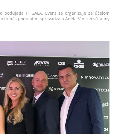
ho podujatia IT GALA. Event sa organizuje za účelom
Parku nás podujatím sprevádzala Adela Vinczeová, a my