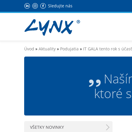
Sledujte nás
Úvod
»
Aktuality
»
Podujatia
»
IT GALA tento rok s úča
Naší
ktoré 
VŠETKY NOVINKY