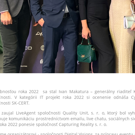
bnosťou roka 2022 sa stal Ivan Makatura – generálny riaditeľ 
nosti. V kategórii IT projekt roka 2022 si ocenenie odnáša 
nosti SK-CERT.
 zaujal LiveAgent spoločnosti Quality Unit, s. r. o, ktorý bol v
uje komunikáciu prostredníctvom emailu, live chatu, sociálnych sietí
roka 2022 ponesie spoločnosť Capturing Reality s. r. o.
me organizátorovi - spoločnosti Digital Visions, za prípravu event