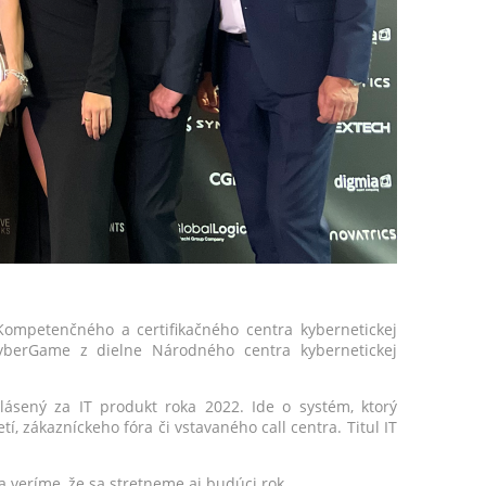
Kompetenčného a certifikačného centra kybernetickej
CyberGame z dielne Národného centra kybernetickej
yhlásený za IT produkt roka 2022. Ide o systém, ktorý
, zákazníckeho fóra či vstavaného call centra. Titul IT
u a veríme, že sa stretneme aj budúci rok.