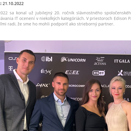
:
21.10.2022
2022 sa konal už jubilejný 20. ročník slávnostného spoločenské
ávania IT ocenení v niekoľkých kategóriách. V priestoroch Edison 
ľmi radi, že sme ho mohli podporiť ako strieborný partner.