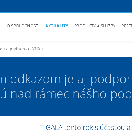
O SPOLOČNOSTI
AKTUALITY
PRODUKTY A SLUŽBY
REFE
sťou a podporou LYNX-u
m odkazom je aj podpora
sú nad rámec nášho pod
IT GALA tento rok s účasťou 