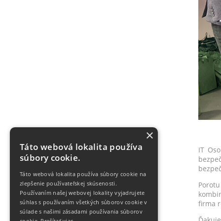
×
Táto webová lokalita používa
IT Oso
súbory cookie.
bezpeč
bezpeč
Táto webová lokalita používa súbory cookie na
zlepšenie používateľskej skúsenosti.
Porotu
Používaním našej webovej lokality vyjadrujete
kombin
súhlas s používaním všetkých súborov cookie v
firma 
súlade s našimi zásadami používania súborov
Ďakuje
cookie.
Prečítať viac