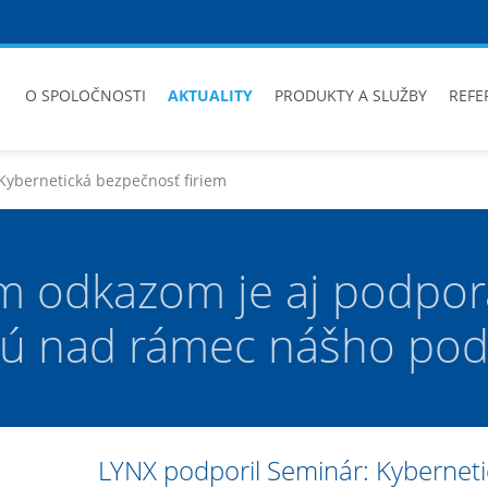
O SPOLOČNOSTI
AKTUALITY
PRODUKTY A SLUŽBY
REFE
Kybernetická bezpečnosť firiem
m odkazom je aj podpora
sú nad rámec nášho pod
LYNX podporil Seminár: Kyberneti