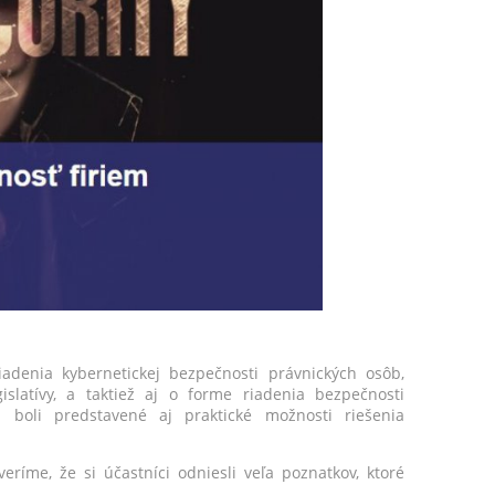
denia kybernetickej bezpečnosti právnických osôb,
slatívy, a taktiež aj o forme riadenia bezpečnosti
boli predstavené aj praktické možnosti riešenia
ríme, že si účastníci odniesli veľa poznatkov, ktoré