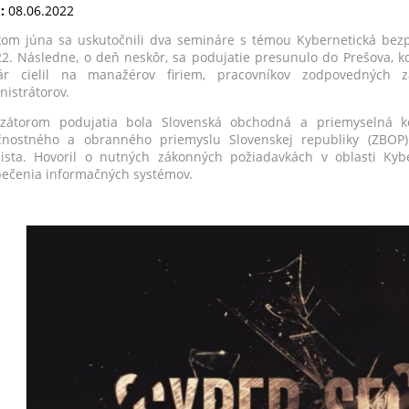
:
08.06.2022
kom júna sa uskutočnili dva semináre s témou Kybernetická bezpeč
22. Následne, o deň neskôr, sa podujatie presunulo do Prešova, kd
ár cielil na manažérov firiem, pracovníkov zodpovedných za
nistrátorov.
izátorom podujatia bola Slovenská obchodná a priemyselná k
čnostného a obranného priemyslu Slovenskej republiky (ZBOP)
lista. Hovoril o nutných zákonných požiadavkách v oblasti Kyb
ečenia informačných systémov.