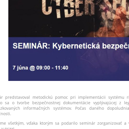
r predstavoval metodickú pomoc pri implementácii systému ria
lo sa o tvorbe bezpečnostnej dokumentácie vyplývajúcej z legi
dzkovaných informačných systémov. Počas daného dopoludnia 
nosti.
me všetkým, vďaka ktorým sa podarilo seminár zorganizovať a ve
 v praxi.