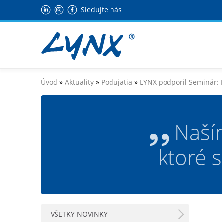
Sledujte nás
Úvod
»
Aktuality
»
Podujatia
»
LYNX podporil Seminár: 
Naší
ktoré 
VŠETKY NOVINKY