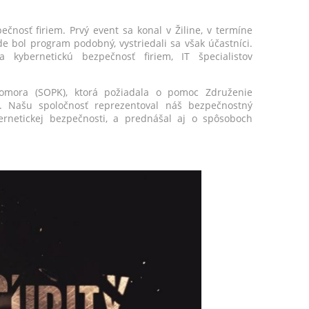
nosť firiem. Prvý event sa konal v Žiline, v termíne
e bol program podobný, vystriedali sa však účastníci.
 kybernetickú bezpečnosť firiem, IT špecialistov
omora (SOPK), ktorá požiadala o pomoc Združenie
. Našu spoločnosť reprezentoval náš bezpečnostný
ernetickej bezpečnosti, a prednášal aj o spôsoboch