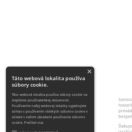
×
Táto webová lokalita používa
súbory cookie.
Táto webová lokalita používa súbory cookie na
Seminá
zlepšenie používateľskej skúsenosti.
hovori
Používaním našej webovej lokality vyjadrujete
prevá
súhlas s používaním všetkých súborov cookie v
bezpeč
súlade s našimi zásadami používania súborov
cookie.
Prečítať viac
Ďakuje
využijú