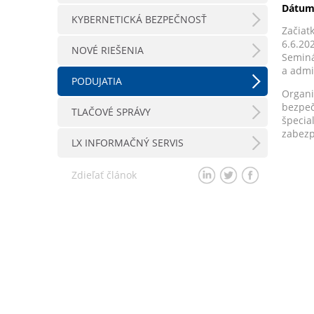
Dátum
KYBERNETICKÁ BEZPEČNOSŤ
Začiat
6.6.20
NOVÉ RIEŠENIA
Semin
a admi
PODUJATIA
Organ
bezpe
TLAČOVÉ SPRÁVY
špecia
zabezp
LX INFORMAČNÝ SERVIS
Zdieľať článok