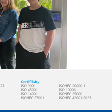
Certifikáty
871
ISO 9001
ISO/IEC 20000-1
ISO 45001
ISO 10006
ISO 14001
ISO/IEC 25000
ISO/IEC 27001
ISO/IEC 42001:2023