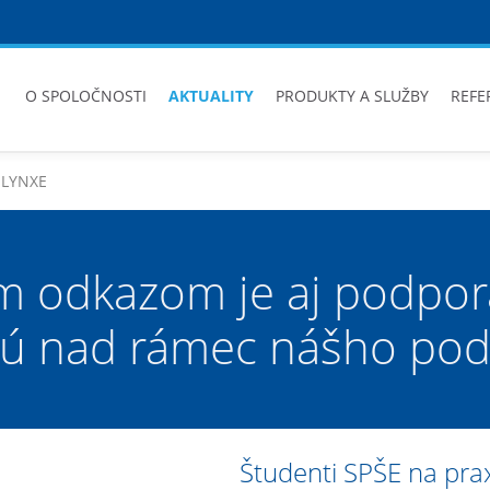
O SPOLOČNOSTI
AKTUALITY
PRODUKTY A SLUŽBY
REFE
v LYNXE
m odkazom je aj podpora
sú nad rámec nášho pod
Študenti SPŠE na pra