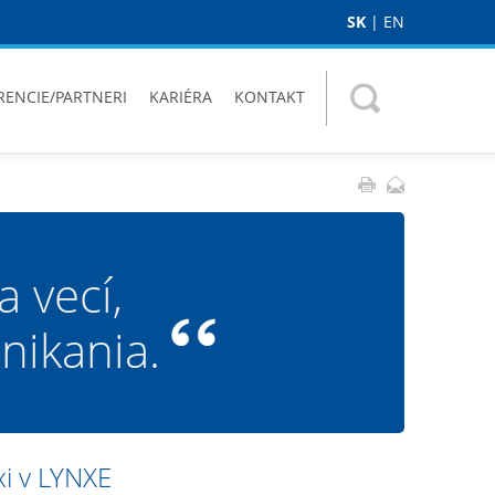
SK
|
EN
RENCIE/PARTNERI
KARIÉRA
KONTAKT
 vecí,
nikania.
xi v LYNXE