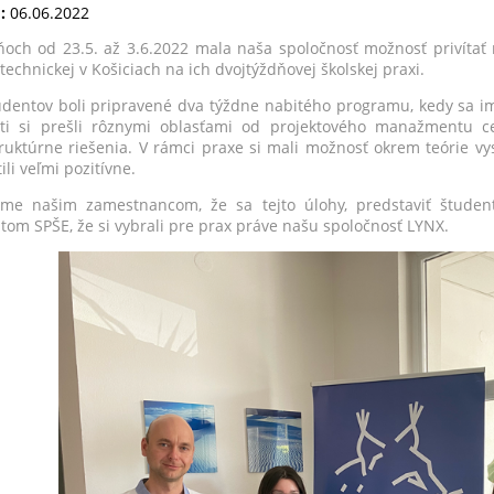
:
06.06.2022
ňoch od 23.5. až 3.6.2022 mala naša spoločnosť možnosť privítať
technickej v Košiciach na ich dvojtýždňovej školskej praxi.
udentov boli pripravené dva týždne nabitého programu, kedy sa im
ti si prešli rôznymi oblasťami od projektového manažmentu 
truktúrne riešenia. V rámci praxe si mali možnosť okrem teórie vys
li veľmi pozitívne.
me našim zamestnancom, že sa tejto úlohy, predstaviť študento
tom SPŠE, že si vybrali pre prax práve našu spoločnosť LYNX.