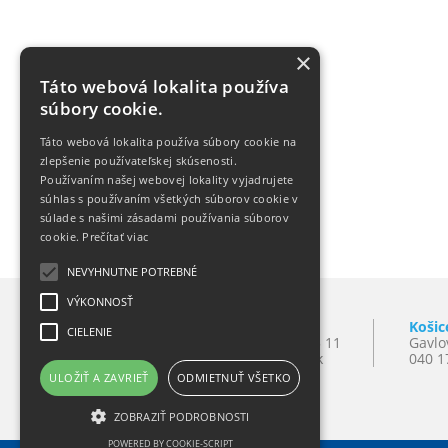
×
Táto webová lokalita používa
súbory cookie.
Táto webová lokalita používa súbory cookie na
zlepšenie používateľskej skúsenosti.
Používaním našej webovej lokality vyjadrujete
súhlas s používaním všetkých súborov cookie v
súlade s našimi zásadami používania súborov
cookie.
Prečítať viac
NEVYHNUTNE POTREBNÉ
VÝKONNOSŤ
Bratislava
Košic
CIELENIE
Mlynské Nivy 10
T:
+421 2 501 065 11
Gavlo
821 09 Bratislava
E:
lynxba@lynx.sk
040 1
ULOŽIŤ A ZAVRIEŤ
ODMIETNUŤ VŠETKO
ZOBRAZIŤ PODROBNOSTI
POWERED BY COOKIE-SCRIPT