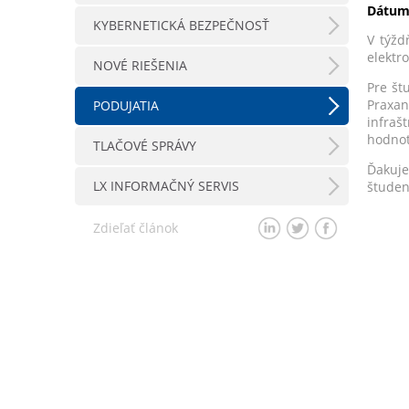
Dátum
KYBERNETICKÁ BEZPEČNOSŤ
V týžd
elektro
NOVÉ RIEŠENIA
Pre št
Praxan
PODUJATIA
infraš
hodnoti
TLAČOVÉ SPRÁVY
Ďakuje
LX INFORMAČNÝ SERVIS
študen
Zdieľať článok