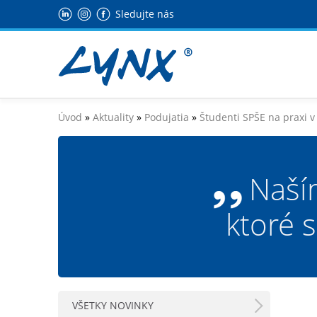
Sledujte nás
Úvod
»
Aktuality
»
Podujatia
»
Študenti SPŠE na praxi 
Naší
ktoré 
VŠETKY NOVINKY