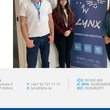
e
IČO:
00 692 069
vičova 9
T:
+421 55 727 17 17
IČ DPH:
SK2020482
7 Košice
E:
lynx@lynx.sk
DIČ:
2020482871