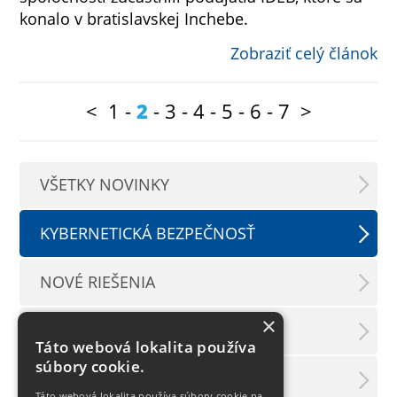
konalo v bratislavskej Inchebe.
Zobraziť celý článok
<
1
-
2
-
3
-
4
-
5
-
6
-
7
>
VŠETKY NOVINKY
KYBERNETICKÁ BEZPEČNOSŤ
NOVÉ RIEŠENIA
×
PODUJATIA
Táto webová lokalita používa
súbory cookie.
TLAČOVÉ SPRÁVY
Táto webová lokalita používa súbory cookie na