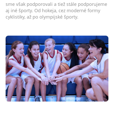
sme však podporovali a tiež stále podporujeme
aj iné športy. Od hokeja, cez moderné formy
cyklistiky, až po olympijské športy.