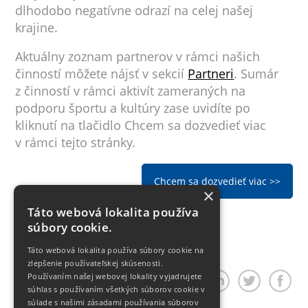
dlhodobo negatívne odrazí na celej našej
krajine.
Aktuálny zoznam partnerov v rámci našich
činností môžete nájsť v sekcií
Partneri
. Sumár
z činností v rámci aktivít zameraných na
podporu športu a kultúry zase uvidíte po
kliknutí na tlačidlo Chcem sa dozvedieť viac
v rámci tejto stránky.
Chcem sa dozvedieť viac >>
×
Táto webová lokalita používa
súbory cookie.
Táto webová lokalita používa súbory cookie na
zlepšenie používateľskej skúsenosti.
Používaním našej webovej lokality vyjadrujete
Zdieľať článok
súhlas s používaním všetkých súborov cookie v
súlade s našimi zásadami používania súborov