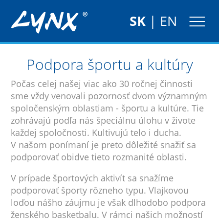
SK
|
EN
Podpora športu a kultúry
Počas celej našej viac ako 30 ročnej činnosti
sme vždy venovali pozornosť dvom významným
spoločenským oblastiam - športu a kultúre. Tie
zohrávajú podľa nás špeciálnu úlohu v živote
každej spoločnosti. Kultivujú telo i ducha.
V našom ponímaní je preto dôležité snažiť sa
podporovať obidve tieto rozmanité oblasti.
V prípade športových aktivít sa snažíme
podporovať športy rôzneho typu. Vlajkovou
loďou nášho záujmu je však dlhodobo podpora
ženského basketbalu. V rámci našich možností