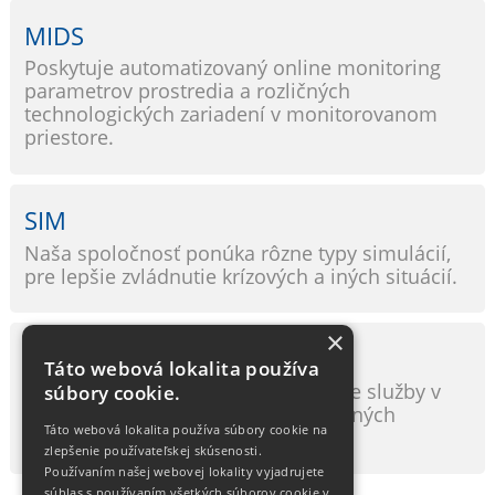
MIDS
Poskytuje automatizovaný online monitoring
parametrov prostredia a rozličných
technologických zariadení v monitorovanom
priestore.
SIM
Naša spoločnosť ponúka rôzne typy simulácií,
pre lepšie zvládnutie krízových a iných situácií.
×
LXCloud
Táto webová lokalita používa
Naša spoločnosť poskytuje unikátne služby v
súbory cookie.
oblasti budovania interných a verejných
Táto webová lokalita používa súbory cookie na
cloudov.
zlepšenie používateľskej skúsenosti.
Používaním našej webovej lokality vyjadrujete
súhlas s používaním všetkých súborov cookie v