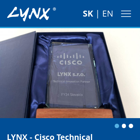
SK
|
EN
LYNX - Cisco Technical
LYNX získal ocenenie
LYNX MIDS