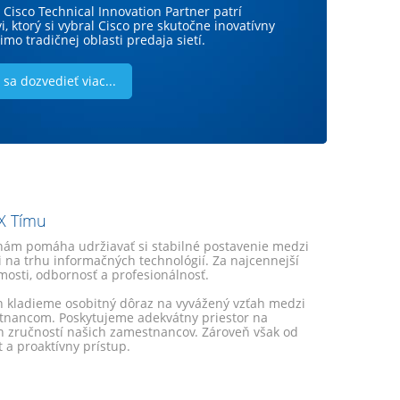
non IT zariadení v technologickom prostredí.
Cisco Technical Innovation Partner patrí
 sa nám podarilo získať dve výnimočné
skytuje informácie pre obsluhujúci personál v
i, ktorý si vybral Cisco pre skutočne inovatívny
 od nášho technologického partnera Check
ase, vrátane upozornení na kritické situácie.
imo tradičnej oblasti predaja sietí.
šu firmu ocenil ako Inovatívneho partnera pre
sa dozvedieť viac...
sa dozvedieť viac...
sa dozvedieť viac...
X Tímu
nám pomáha udržiavať si stabilné postavenie medzi
 na trhu informačných technológií. Za najcennejší
osti, odbornosť a profesionálnosť.
ch kladieme osobitný dôraz na vyvážený vzťah medzi
tnancom. Poskytujeme adekvátny priestor na
h zručností našich zamestnancov. Zároveň však od
 a proaktívny prístup.