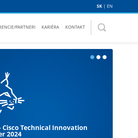
SK
|
EN
RENCIE/PARTNERI
KARIÉRA
KONTAKT
 Cisco Technical Innovation
získal ocenenie Checkpoint
MIDS
er 2024
tívny partner 2024
 informačný systém, ktorý monitoruje široké