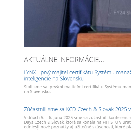
AKTUÁLNE INFORMÁCIE...
LYNX - prvý majiteľ certifikátu Systému mana
inteligencie na Slovensku
Stali sme sa prvými majiteľmi certifikátu Systému man
na Slovensku.
Zúčastnili sme sa KCD Czech & Slovak 2025 v 
V dňoch 5. – 6. júna 2025 sme sa zúčastnili konferen
Days Czech & Slovak, ktorá sa konala na FIIT STU v Brat
odniesli nové poznatky aj užitočné skúsenosti, ktoré p