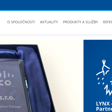
O SPOLOČNOSTI
AKTUALITY
PRODUKTY A SLUŽBY
REFE
LYNX -
LYNX 
LYNX 
Partn
Inova
Jedinečný