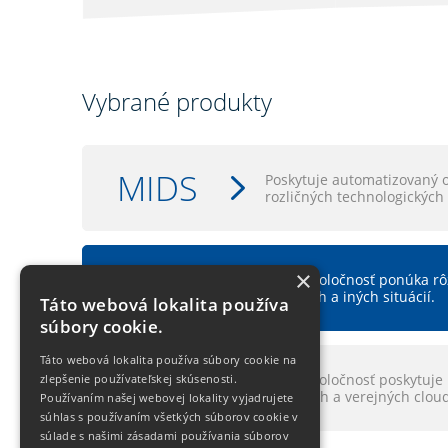
Vybrané produkty
MIDS
Poskytuje automatizovaný 
rozličných technologických
SIM
×
Naša spoločnosť ponúka rôz
krízových a iných situácií.
Táto webová lokalita používa
súbory cookie.
Táto webová lokalita používa súbory cookie na
LXCloud
Naša spoločnosť poskytuje 
zlepšenie používateľskej skúsenosti.
interných a verejných clou
Používaním našej webovej lokality vyjadrujete
súhlas s používaním všetkých súborov cookie v
súlade s našimi zásadami používania súborov