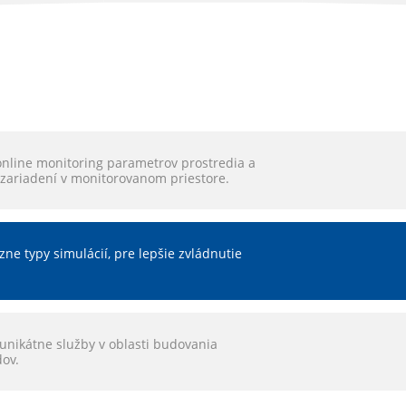
online monitoring parametrov prostredia a
 zariadení v monitorovanom priestore.
ne typy simulácií, pre lepšie zvládnutie
unikátne služby v oblasti budovania
dov.