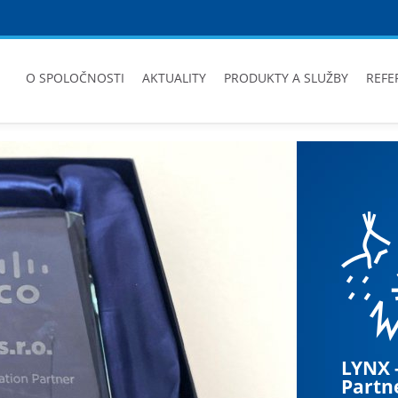
O SPOLOČNOSTI
AKTUALITY
PRODUKTY A SLUŽBY
REFE
LYNX -
LYNX 
LYNX 
Partn
Inova
Jedinečný