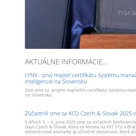
AKTUÁLNE INFORMÁCIE...
LYNX - prvý majiteľ certifikátu Systému mana
inteligencie na Slovensku
Stali sme sa prvými majiteľmi certifikátu Systému man
na Slovensku.
Zúčastnili sme sa KCD Czech & Slovak 2025 v 
V dňoch 5. – 6. júna 2025 sme sa zúčastnili konferen
Days Czech & Slovak, ktorá sa konala na FIIT STU v Brat
odniesli nové poznatky aj užitočné skúsenosti, ktoré p