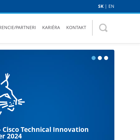
SK
|
EN
RENCIE/PARTNERI
KARIÉRA
KONTAKT
 Cisco Technical Innovation
získal ocenenie Checkpoint
MIDS
er 2024
tívny partner 2024
 informačný systém, ktorý monitoruje široké