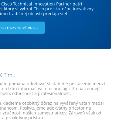
non IT zariadení v technologickom prostredí.
Cisco Technical Innovation Partner patrí
 sa nám podarilo získať dve výnimočné
skytuje informácie pre obsluhujúci personál v
i, ktorý si vybral Cisco pre skutočne inovatívny
 od nášho technologického partnera Check
ase, vrátane upozornení na kritické situácie.
imo tradičnej oblasti predaja sietí.
šu firmu ocenil ako Inovatívneho partnera pre
sa dozvedieť viac...
sa dozvedieť viac...
sa dozvedieť viac...
X Tímu
nám pomáha udržiavať si stabilné postavenie medzi
 na trhu informačných technológií. Za najcennejší
osti, odbornosť a profesionálnosť.
ch kladieme osobitný dôraz na vyvážený vzťah medzi
tnancom. Poskytujeme adekvátny priestor na
h zručností našich zamestnancov. Zároveň však od
 a proaktívny prístup.