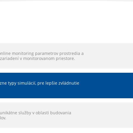
online monitoring parametrov prostredia a
 zariadení v monitorovanom priestore.
ne typy simulácií, pre lepšie zvládnutie
unikátne služby v oblasti budovania
dov.