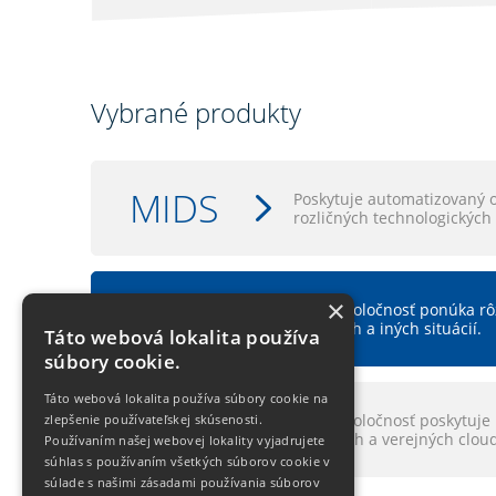
Vybrané produkty
MIDS
Poskytuje automatizovaný 
rozličných technologických
SIM
×
Naša spoločnosť ponúka rôz
krízových a iných situácií.
Táto webová lokalita používa
súbory cookie.
Táto webová lokalita používa súbory cookie na
LXCloud
Naša spoločnosť poskytuje 
zlepšenie používateľskej skúsenosti.
interných a verejných clou
Používaním našej webovej lokality vyjadrujete
súhlas s používaním všetkých súborov cookie v
súlade s našimi zásadami používania súborov