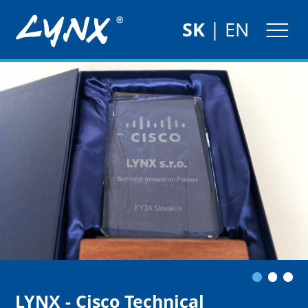
SK
|
EN
LYNX - Cisco Technical
LYNX získal ocenenie
LYNX MIDS