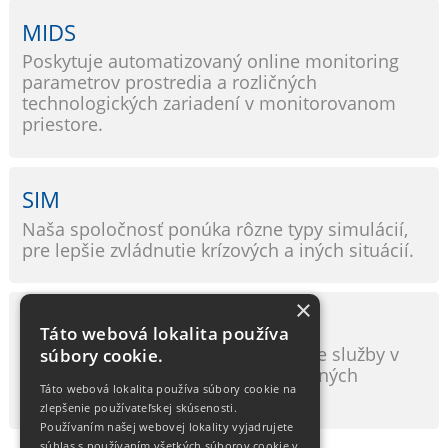
MIDS
Poskytuje automatizovaný online monitoring
parametrov prostredia a rozličných
technologických zariadení v monitorovanom
priestore.
SIM
Naša spoločnosť ponúka rôzne typy simulácií,
pre lepšie zvládnutie krízových a iných situácií.
×
LXCloud
Táto webová lokalita používa
Naša spoločnosť poskytuje unikátne služby v
súbory cookie.
oblasti budovania interných a verejných
Táto webová lokalita používa súbory cookie na
cloudov.
zlepšenie používateľskej skúsenosti.
Používaním našej webovej lokality vyjadrujete
súhlas s používaním všetkých súborov cookie v