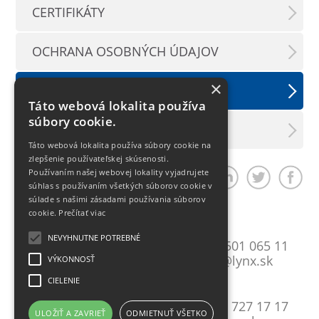
CERTIFIKÁTY
OCHRANA OSOBNÝCH ÚDAJOV
×
SPOLOČENSKÁ ZODPOVEDNOSŤ
Táto webová lokalita používa
súbory cookie.
KARIÉRA U NÁS
Táto webová lokalita používa súbory cookie na
zlepšenie používateľskej skúsenosti.
Používaním našej webovej lokality vyjadrujete
Zdieľať článok
súhlas s používaním všetkých súborov cookie v
súlade s našimi zásadami používania súborov
cookie.
Prečítať viac
Bratislava
NEVYHNUTNE POTREBNÉ
Mlynské Nivy 10
T:
+421 2 501 065 11
821 09 Bratislava
E:
lynxba@lynx.sk
VÝKONNOSŤ
CIELENIE
Košice
Gavlovičova 9
T:
+421 55 727 17 17
ULOŽIŤ A ZAVRIEŤ
ODMIETNUŤ VŠETKO