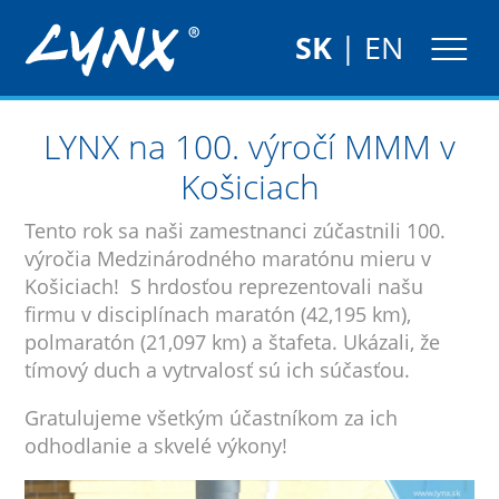
SK
|
EN
LYNX na 100. výročí MMM v
Košiciach
Tento rok sa naši zamestnanci zúčastnili 100.
výročia Medzinárodného maratónu mieru v
Košiciach! S hrdosťou reprezentovali našu
firmu v disciplínach maratón (42,195 km),
polmaratón (21,097 km) a štafeta. Ukázali, že
tímový duch a vytrvalosť sú ich súčasťou.
Gratulujeme všetkým účastníkom za ich
odhodlanie a skvelé výkony!