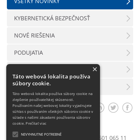
VŠETKY NOVINKY
KYBERNETICKÁ BEZPEČNOSŤ
NOVÉ RIEŠENIA
PODUJATIA
×
TLAČOVÉ SPRÁVY
Táto webová lokalita používa
súbory cookie.
LX INFORMAČNÝ SERVIS
Táto webová lokalita používa súbory cookie na
zlepšenie používateľskej skúsenosti.
Používaním našej webovej lokality vyjadrujete
Zdieľať článok
súhlas s používaním všetkých súborov cookie v
súlade s našimi zásadami používania súborov
cookie.
Prečítať viac
Bratislava
NEVYHNUTNE POTREBNÉ
Mlynské Nivy 10
T:
+421 2 501 065 11