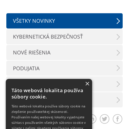
VŠETKY NOVINKY
KYBERNETICKÁ BEZPEČNOSŤ
NOVÉ RIEŠENIA
PODUJATIA
×
TLAČOVÉ SPRÁVY
Táto webová lokalita používa
súbory cookie.
LX INFORMAČNÝ SERVIS
Táto webová lokalita používa súbory cookie na
zlepšenie používateľskej skúsenosti.
Používaním našej webovej lokality vyjadrujete
Zdieľať článok
súhlas s používaním všetkých súborov cookie v
súlade s našimi zásadami používania súborov