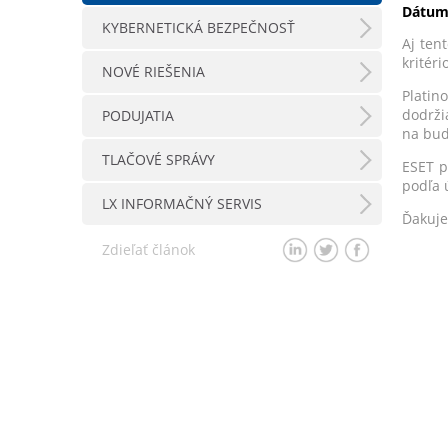
Dátum
KYBERNETICKÁ BEZPEČNOSŤ
Aj ten
kritér
NOVÉ RIEŠENIA
Platin
dodrži
PODUJATIA
na budo
TLAČOVÉ SPRÁVY
ESET p
podľa 
LX INFORMAČNÝ SERVIS
Ďakuje
Zdieľať článok