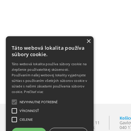
×
Táto webová lokalita používa
súbory cookie.
Táto webová lokalita používa súbory cookie na
zlepšenie používateľskej skúsenosti.
Používaním našej webovej lokality vyjadrujete
súhlas s používaním všetkých súborov cookie v
súlade s našimi zásadami používania súborov
cookie.
Prečítať viac
NEVYHNUTNE POTREBNÉ
VÝKONNOSŤ
Bratislava
Košic
CIELENIE
Mlynské Nivy 10
T:
+421 2 501 065 11
Gavlo
821 09 Bratislava
E:
lynxba@lynx.sk
040 1