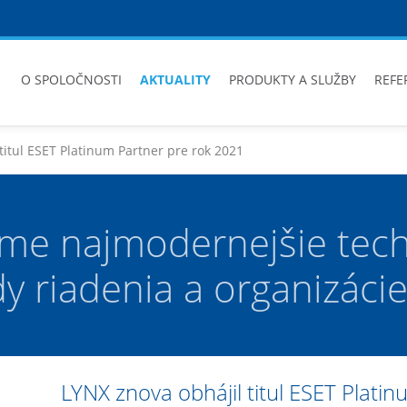
O SPOLOČNOSTI
AKTUALITY
PRODUKTY A SLUŽBY
REFE
titul ESET Platinum Partner pre rok 2021
me najmodernejšie tech
 riadenia a organizácie
LYNX znova obhájil titul ESET Plati