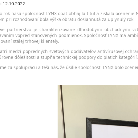
:
12.10.2022
to rok naša spoločnosť LYNX opäť obhájila titul a získala ocenenie
iom pri rozhodovaní bola výška obratu dosiahnutá za uplynulý rok.
ové partnerstvo je charakterizované dlhodobými obchodnými vzť
avaním vopred stanovených podmienok. Spoločnosť LYNX má ambíci
vaní stálej trhovej klientely.
atrí medzi popredných svetových dodávateľov antivírusovej ochra
úrovne dôležitosti a stupňa technickej podpory do piatich kategórií,
me za spoluprácu a teší nás, že úsilie spoločnosti LYNX bolo ocene