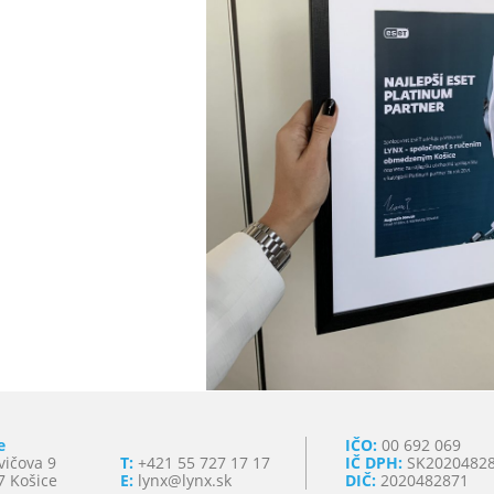
e
IČO:
00 692 069
vičova 9
T:
+421 55 727 17 17
IČ DPH:
SK2020482
7 Košice
E:
lynx@lynx.sk
DIČ:
2020482871