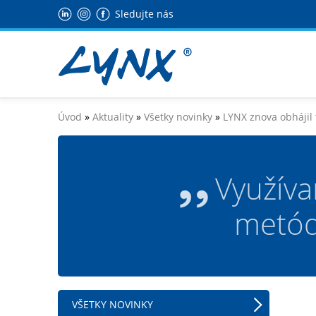
Sledujte nás
Úvod
»
Aktuality
»
Všetky novinky
»
LYNX znova obhájil 
Využíva
metódy
VŠETKY NOVINKY