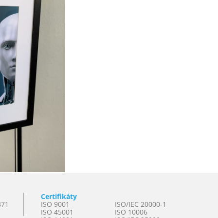
Certifikáty
871
ISO 9001
ISO/IEC 20000-1
ISO 45001
ISO 10006