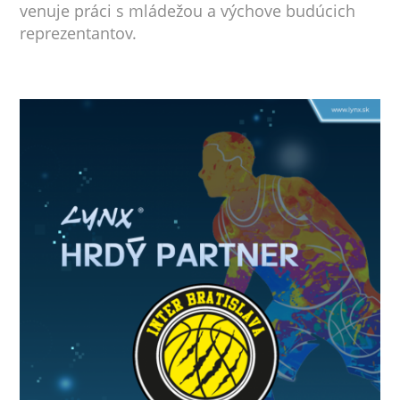
venuje práci s mládežou a výchove budúcich
reprezentantov.