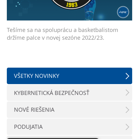
Tešíme sa na spoluprácu a basketbalistom
držíme palce v novej sezóne 2022/23.
VŠETKY NOVINKY
KYBERNETICKÁ BEZPEČNOSŤ
NOVÉ RIEŠENIA
PODUJATIA