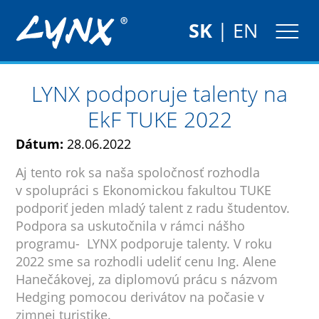
SK
|
EN
LYNX podporuje talenty na
EkF TUKE 2022
Dátum:
28.06.2022
Aj tento rok sa naša spoločnosť rozhodla
v spolupráci s Ekonomickou fakultou TUKE
podporiť jeden mladý talent z radu študentov.
Podpora sa uskutočnila v rámci nášho
programu- LYNX podporuje talenty. V roku
2022 sme sa rozhodli udeliť cenu Ing. Alene
Hanečákovej, za diplomovú prácu s názvom
Hedging pomocou derivátov na počasie v
zimnej turistike.