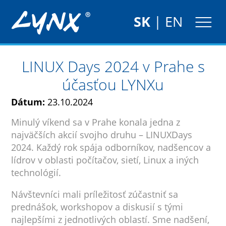
SK
|
EN
LINUX Days 2024 v Prahe s
účasťou LYNXu
Dátum:
23.10.2024
Minulý víkend sa v Prahe konala jedna z
najväčších akcií svojho druhu – LINUXDays
2024. Každý rok spája odborníkov, nadšencov a
lídrov v oblasti počítačov, sietí, Linux a iných
technológií.
Návštevníci mali príležitosť zúčastniť sa
prednášok, workshopov a diskusií s tými
najlepšími z jednotlivých oblastí. Sme nadšení,