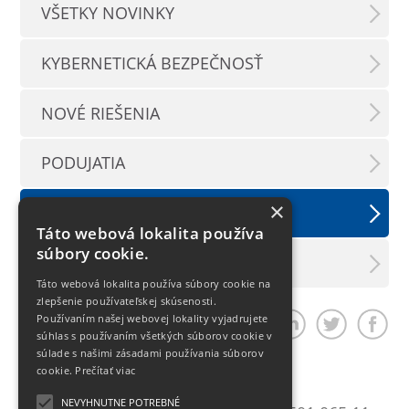
VŠETKY NOVINKY
KYBERNETICKÁ BEZPEČNOSŤ
NOVÉ RIEŠENIA
PODUJATIA
×
TLAČOVÉ SPRÁVY
Táto webová lokalita používa
súbory cookie.
LX INFORMAČNÝ SERVIS
Táto webová lokalita používa súbory cookie na
zlepšenie používateľskej skúsenosti.
Používaním našej webovej lokality vyjadrujete
Zdieľať článok
súhlas s používaním všetkých súborov cookie v
súlade s našimi zásadami používania súborov
cookie.
Prečítať viac
Bratislava
NEVYHNUTNE POTREBNÉ