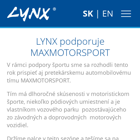
SK
|
EN
LYNX podporuje
MAXMOTORSPORT
V rámci podpory športu sme sa rozhodli tento
rok prispieť aj pretekárskemu automobilovému
tímu MAXMOTORSPORT.
Tím má dlhoročné skúsenosti v motoristickom
športe, niekoľko pódiových umiestnení a je
vlastníkom vozového parku pozostávajúceho
zo závodných a doprovodných motorových
vozidiel.
Držíme palce v tejto sezóne a tešíme sa na