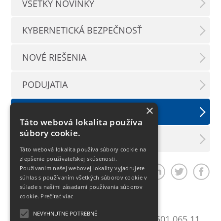
VŠETKY NOVINKY
KYBERNETICKÁ BEZPEČNOSŤ
NOVÉ RIEŠENIA
PODUJATIA
×
TLAČOVÉ SPRÁVY
Táto webová lokalita používa
súbory cookie.
LX INFORMAČNÝ SERVIS
Táto webová lokalita používa súbory cookie na
zlepšenie používateľskej skúsenosti.
Používaním našej webovej lokality vyjadrujete
Zdieľať článok
súhlas s používaním všetkých súborov cookie v
súlade s našimi zásadami používania súborov
cookie.
Prečítať viac
Bratislava
NEVYHNUTNE POTREBNÉ
Mlynské Nivy 10
T:
+421 2 501 065 11