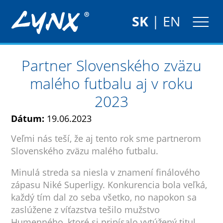
SK
|
EN
Partner Slovenského zväzu
malého futbalu aj v roku
2023
Dátum:
19.06.2023
Veľmi nás teší, že aj tento rok sme partnerom
Slovenského zväzu malého futbalu.
Minulá streda sa niesla v znamení finálového
zápasu Niké Superligy. Konkurencia bola veľká,
každý tím dal zo seba všetko, no napokon sa
zaslúžene z víťazstva tešilo mužstvo
Humenného, ktoré si pripísalo vytúžený titul.