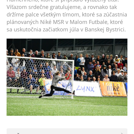
Víťazom srdečne gratulujeme, a rovnako tak
držíme palce všetkým tímom, ktoré sa zúčastnia
plánovaných Niké MSR v Malom Futbale, ktoré
sa uskutočnia začiatkom júla v Banskej Bystrici.