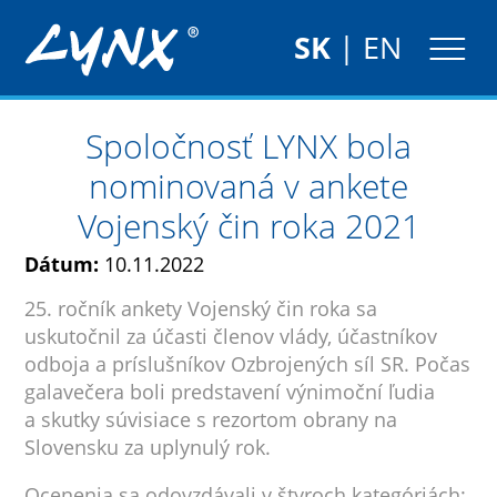
SK
|
EN
Spoločnosť LYNX bola
nominovaná v ankete
Vojenský čin roka 2021
Dátum:
10.11.2022
25. ročník ankety Vojenský čin roka sa
uskutočnil za účasti členov vlády, účastníkov
odboja a príslušníkov Ozbrojených síl SR. Počas
galavečera boli predstavení výnimoční ľudia
a skutky súvisiace s rezortom obrany na
Slovensku za uplynulý rok.
Ocenenia sa odovzdávali v štyroch kategóriách: