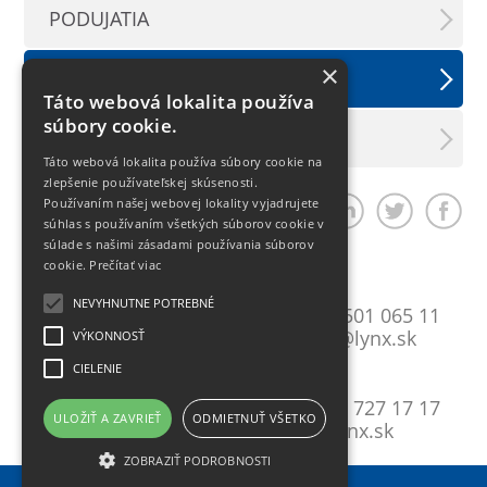
PODUJATIA
×
TLAČOVÉ SPRÁVY
Táto webová lokalita používa
súbory cookie.
LX INFORMAČNÝ SERVIS
Táto webová lokalita používa súbory cookie na
zlepšenie používateľskej skúsenosti.
Používaním našej webovej lokality vyjadrujete
Zdieľať článok
súhlas s používaním všetkých súborov cookie v
súlade s našimi zásadami používania súborov
cookie.
Prečítať viac
Bratislava
NEVYHNUTNE POTREBNÉ
Mlynské Nivy 10
T:
+421 2 501 065 11
821 09 Bratislava
E:
lynxba@lynx.sk
VÝKONNOSŤ
CIELENIE
Košice
Gavlovičova 9
T:
+421 55 727 17 17
ULOŽIŤ A ZAVRIEŤ
ODMIETNUŤ VŠETKO
040 17 Košice
E:
lynx@lynx.sk
ZOBRAZIŤ PODROBNOSTI