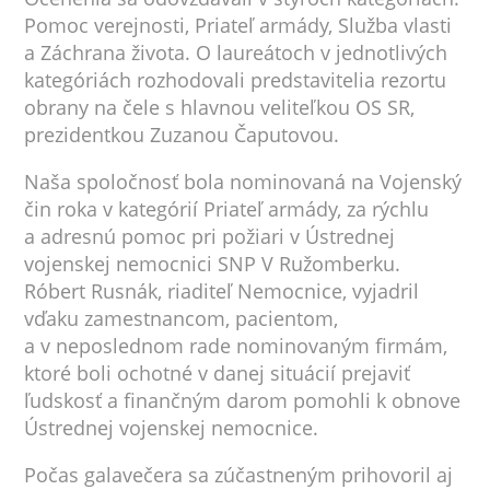
Pomoc verejnosti, Priateľ armády, Služba vlasti
a Záchrana života. O laureátoch v jednotlivých
kategóriách rozhodovali predstavitelia rezortu
obrany na čele s hlavnou veliteľkou OS SR,
prezidentkou Zuzanou Čaputovou.
Naša spoločnosť bola nominovaná na Vojenský
čin roka v kategórií Priateľ armády, za rýchlu
a adresnú pomoc pri požiari v Ústrednej
vojenskej nemocnici SNP V Ružomberku.
Róbert Rusnák, riaditeľ Nemocnice, vyjadril
vďaku zamestnancom, pacientom,
a v neposlednom rade nominovaným firmám,
ktoré boli ochotné v danej situácií prejaviť
ľudskosť a finančným darom pomohli k obnove
Ústrednej vojenskej nemocnice.
Počas galavečera sa zúčastneným prihovoril aj