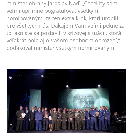
minister obrany Jaroslav Naď. „Chcel by som
veľmi úprimne pogratulovať všetkým
nominovaným, za ten extra krok, ktorí urobili
pre všetkých nás. Ďakujem Vám veľmi pekne za
to, ako ste sa postavili v krízovej situácií, ktorá
veľakrát bola aj o Vašom osobnom ohrození,“
poďakoval minister všetkým nominovaným.