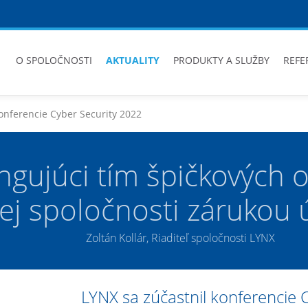
O SPOLOČNOSTI
AKTUALITY
PRODUKTY A SLUŽBY
REFE
onferencie Cyber Security 2022
ngujúci tím špičkových 
šej spoločnosti zárukou
Zoltán Kollár, Riaditeľ spoločnosti LYNX
LYNX sa zúčastnil konferencie 