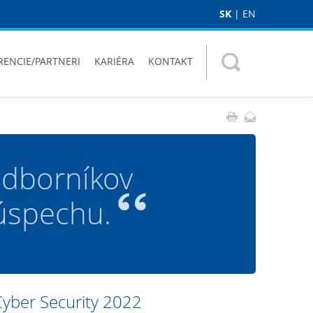
SK
|
EN
RENCIE/PARTNERI
KARIÉRA
KONTAKT
odborníkov
 úspechu.
Cyber Security 2022