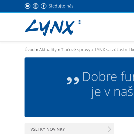
Sledujte nás
Úvod
»
Aktuality
»
Tlačové správy
»
LYNX sa zúčastnil k
Dobre fu
je v na
VŠETKY NOVINKY