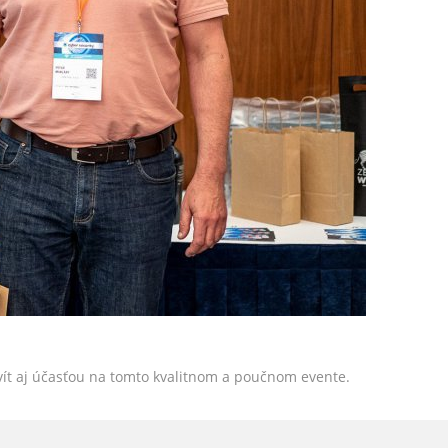
ivít aj účasťou na tomto kvalitnom a poučnom evente.