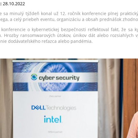
:
28.10.2022
e sa minulý týždeň konal už 12. ročník konferencie plnej praktick
lega, a celý priebeh eventu, organizáciu a obsah prednášok zhodnot
konferencie o kybernetickej bezpečnosti reflektoval fakt, že sa 
u. Hrozby ransomwarových útokov, únikov dát alebo rozsiahlych vý
nie dodávateľského reťazca alebo pandémia.