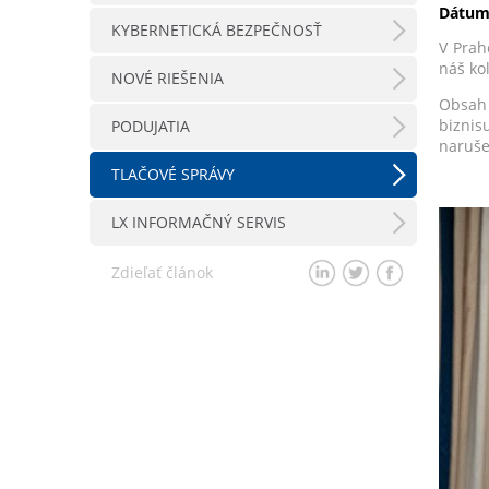
Dátum
KYBERNETICKÁ BEZPEČNOSŤ
V Prah
náš ko
NOVÉ RIEŠENIA
Obsah 
biznis
PODUJATIA
naruše
TLAČOVÉ SPRÁVY
LX INFORMAČNÝ SERVIS
Zdieľať článok