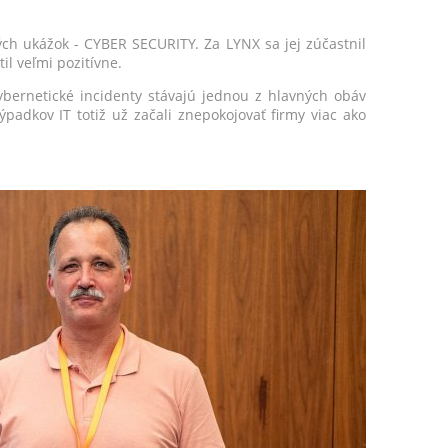
ých ukážok - CYBER SECURITY. Za LYNX sa jej zúčastnil
il veľmi pozitívne.
kybernetické incidenty stávajú jednou z hlavných obáv
padkov IT totiž už začali znepokojovať firmy viac ako