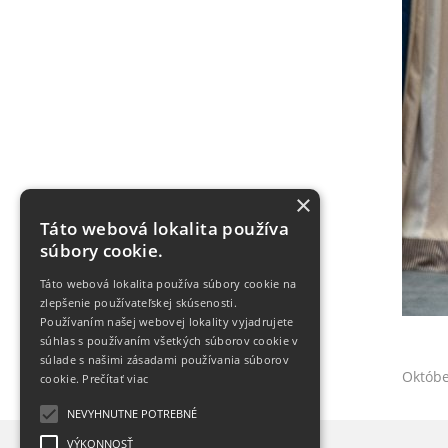
×
Táto webová lokalita používa
súbory cookie.
Táto webová lokalita používa súbory cookie na
zlepšenie používateľskej skúsenosti.
Používaním našej webovej lokality vyjadrujete
súhlas s používaním všetkých súborov cookie v
súlade s našimi zásadami používania súborov
Októbe
cookie.
Prečítať viac
NEVYHNUTNE POTREBNÉ
VÝKONNOSŤ