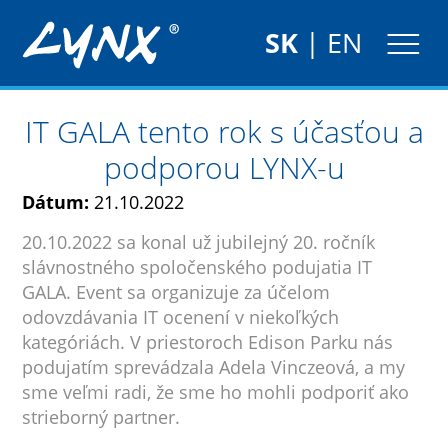
SK
|
EN
IT GALA tento rok s účasťou a
podporou LYNX-u
Dátum:
21.10.2022
20.10.2022 sa konal už jubilejný 20. ročník
slávnostného spoločenského podujatia IT
GALA. Event sa organizuje za účelom
odovzdávania IT ocenení v niekoľkých
kategóriách. V priestoroch Edison Parku nás
podujatím sprevádzala Adela Vinczeová, a my
sme veľmi radi, že sme ho mohli podporiť ako
strieborný partner.