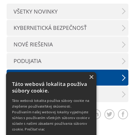
VŠETKY NOVINKY
KYBERNETICKÁ BEZPEČNOSŤ
NOVÉ RIEŠENIA
PODUJATIA
×
TLAČOVÉ SPRÁVY
Táto webová lokalita používa
súbory cookie.
LX INFORMAČNÝ SERVIS
Táto webová lokalita používa súbory cookie na
zlepšenie používateľskej skúsenosti.
Používaním našej webovej lokality vyjadrujete
Zdieľať článok
súhlas s používaním všetkých súborov cookie v
súlade s našimi zásadami používania súborov
cookie.
Prečítať viac