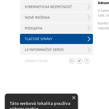
Dátum
KYBERNETICKÁ BEZPEČNOSŤ
V tomt
radi, 
NOVÉ RIEŠENIA
Konfer
nápady
PODUJATIA
TLAČOVÉ SPRÁVY
LX INFORMAČNÝ SERVIS
Zdieľať článok
×
Táto webová lokalita používa
súbory cookie.