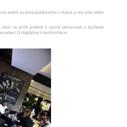
Tento event sa koná každoročne v Prahe, a my sme veľmi
, ktorí sa prišli podeliť o cenné skúsenosti a špičkové
riadení či digitálnej transformácie.