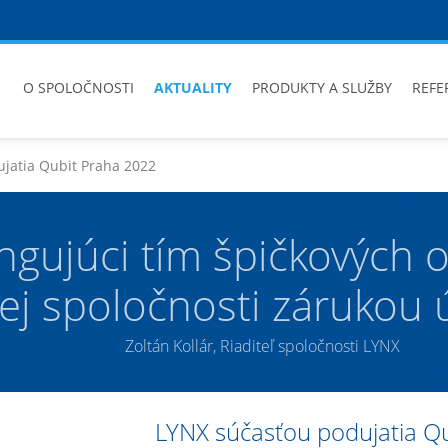
O SPOLOČNOSTI
AKTUALITY
PRODUKTY A SLUŽBY
REFE
jatia Qubit Praha 2022
ngujúci tím špičkových 
šej spoločnosti zárukou
Zoltán Kollár, Riaditeľ spoločnosti LYNX
LYNX súčasťou podujatia Q