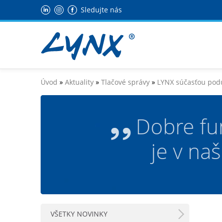
Sledujte nás
Úvod
»
Aktuality
»
Tlačové správy
»
LYNX súčasťou podu
Dobre fu
je v na
VŠETKY NOVINKY