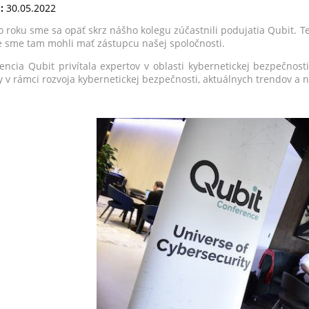
:
30.05.2022
o roku sme sa opäť skrz nášho kolegu zúčastnili podujatia Qubit. 
že sme tam mohli mať zástupcu našej spoločnosti.
encia Qubit privítala expertov v oblasti kybernetickej bezpečnosti
 v rámci rozvoja kybernetickej bezpečnosti, aktuálnych trendov a na