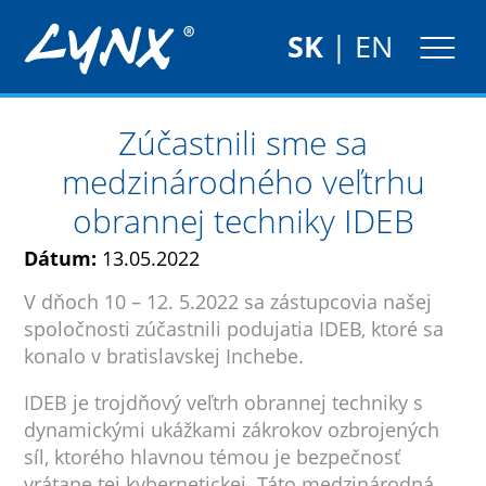
SK
|
EN
Zúčastnili sme sa
medzinárodného veľtrhu
obrannej techniky IDEB
Dátum:
13.05.2022
V dňoch 10 – 12. 5.2022 sa zástupcovia našej
spoločnosti zúčastnili podujatia IDEB, ktoré sa
konalo v bratislavskej Inchebe.
IDEB je trojdňový veľtrh obrannej techniky s
dynamickými ukážkami zákrokov ozbrojených
síl, ktorého hlavnou témou je bezpečnosť
vrátane tej kybernetickej. Táto medzinárodná