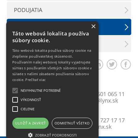
PODUJATIA
×
TLAČOVÉ SPRÁVY
Táto webová lokalita používa
súbory cookie.
LX INFORMAČNÝ SERVIS
Táto webová lokalita používa súbory cookie na
zlepšenie používateľskej skúsenosti.
Používaním našej webovej lokality vyjadrujete
Zdieľať článok
súhlas s používaním všetkých súborov cookie v
súlade s našimi zásadami používania súborov
cookie.
Prečítať viac
Bratislava
NEVYHNUTNE POTREBNÉ
Mlynské Nivy 10
T:
+421 2 501 065 11
821 09 Bratislava
E:
lynxba@lynx.sk
VÝKONNOSŤ
CIELENIE
Košice
Gavlovičova 9
T:
+421 55 727 17 17
ULOŽIŤ A ZAVRIEŤ
ODMIETNUŤ VŠETKO
040 17 Košice
E:
lynx@lynx.sk
ZOBRAZIŤ PODROBNOSTI