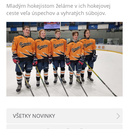
Mladým hokejistom želáme v ich hokejovej
ceste veľa úspechov a vyhratých súbojov.
VŠETKY NOVINKY