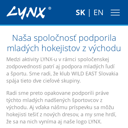
SK
|
EN
Naša spoločnosť podporila
mladých hokejistov z východu
Medzi aktivity LYNX-u v rámci spoločenskej
zodpovednosti patrí aj podpora mladých ľudí
a športu. Sme radi, že klub WILD EAST Slovakia
spája tieto dve cieľové skupiny.
Radi sme preto opakovane podporili práve
týchto mladých nadšených športovcov z
východu. Aj vďaka nášmu príspevku sa môžu
hokejisti tešiť z nových dresov, a my sme hrdí,
že sa na nich vyníma aj naše logo LYNX.