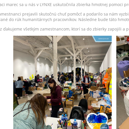
aci marec sa u nás v LYNXE uskutočnila zbierka hmotnej pomoci pr
amestnanci prejavili skutočnú chuť pomôcť a podarilo sa nám vyzbi
ané do rúk humanitárnych pracovníkov. Následne bude táto hmotn
az ďakujeme všetkým zamestnancom, ktorí sa do zbierky zapojili a