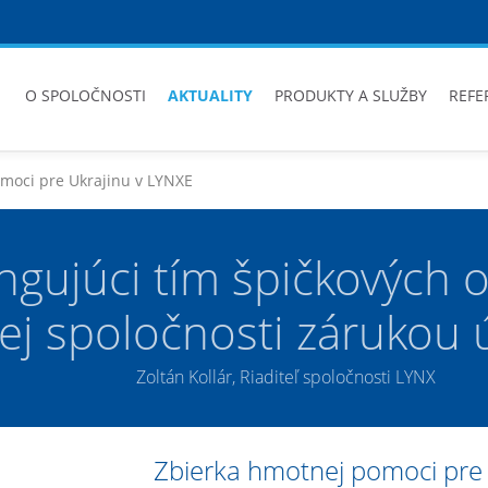
O SPOLOČNOSTI
AKTUALITY
PRODUKTY A SLUŽBY
REFE
moci pre Ukrajinu v LYNXE
ngujúci tím špičkových 
šej spoločnosti zárukou
Zoltán Kollár, Riaditeľ spoločnosti LYNX
Zbierka hmotnej pomoci pre 