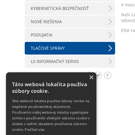
V mesi
KYBERNETICKÁ BEZPEČNOSŤ
Naši z
odovzd
NOVÉ RIEŠENIA
Ešte r
PODUJATIA
TLAČOVÉ SPRÁVY
LX INFORMAČNÝ SERVIS
Zdieľať článok
×
Táto webová lokalita používa
súbory cookie.
Táto webová lokalita používa súbory cookie na
zlepšenie používateľskej skúsenosti.
Používaním našej webovej lokality vyjadrujete
súhlas s používaním všetkých súborov cookie v
súlade s našimi zásadami používania súborov
cookie.
Prečítať viac