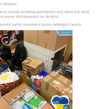
e Ukrajinu.
erať nemalé množstvo potrebných vecí, ktoré boli ďalej
á pomoc distribuovaná na Ukrajinu.
 pomohli našim susedom v týchto neľahkých časoch.