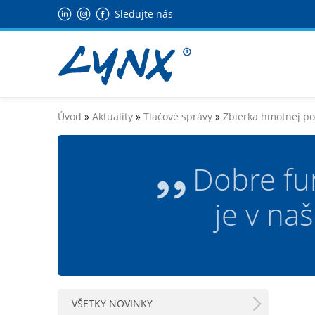
Sledujte nás
Úvod
»
Aktuality
»
Tlačové správy
»
Zbierka hmotnej po
Dobre fu
je v na
VŠETKY NOVINKY