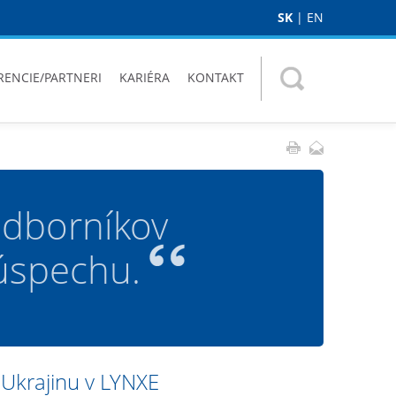
SK
|
EN
RENCIE/PARTNERI
KARIÉRA
KONTAKT
odborníkov
 úspechu.
Ukrajinu v LYNXE