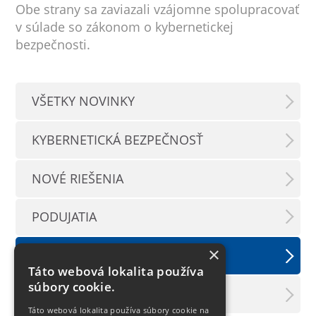
Obe strany sa zaviazali vzájomne spolupracovať
v súlade so zákonom o kybernetickej
bezpečnosti.
VŠETKY NOVINKY
KYBERNETICKÁ BEZPEČNOSŤ
NOVÉ RIEŠENIA
PODUJATIA
×
TLAČOVÉ SPRÁVY
Táto webová lokalita používa
súbory cookie.
LX INFORMAČNÝ SERVIS
Táto webová lokalita používa súbory cookie na