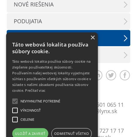
NOVÉ RIEŠENIA
PODUJATIA
×
TLAČOVÉ SPRÁVY
Táto webová lokalita používa
súbory cookie.
LX INFORMAČNÝ SERVIS
Táto webová lokalita používa súbory cookie na
zlepšenie používateľskej skúsenosti.
Používaním našej webovej lokality vyjadrujete
Zdieľať článok
súhlas s používaním všetkých súborov cookie v
súlade s našimi zásadami používania súborov
cookie.
Prečítať viac
Bratislava
NEVYHNUTNE POTREBNÉ
Mlynské Nivy 10
T:
+421 2 501 065 11
821 09 Bratislava
E:
lynxba@lynx.sk
VÝKONNOSŤ
CIELENIE
Košice
Gavlovičova 9
T:
+421 55 727 17 17
ULOŽIŤ A ZAVRIEŤ
ODMIETNUŤ VŠETKO
040 17 Košice
E:
lynx@lynx.sk