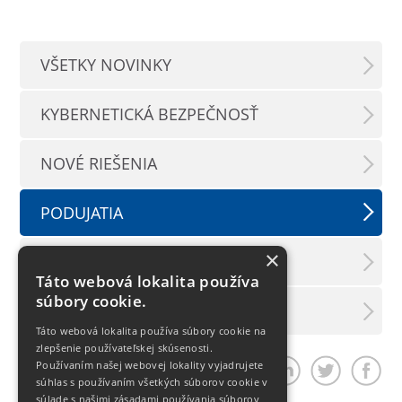
VŠETKY NOVINKY
KYBERNETICKÁ BEZPEČNOSŤ
NOVÉ RIEŠENIA
PODUJATIA
×
TLAČOVÉ SPRÁVY
Táto webová lokalita používa
súbory cookie.
LX INFORMAČNÝ SERVIS
Táto webová lokalita používa súbory cookie na
zlepšenie používateľskej skúsenosti.
Používaním našej webovej lokality vyjadrujete
Zdieľať článok
súhlas s používaním všetkých súborov cookie v
súlade s našimi zásadami používania súborov