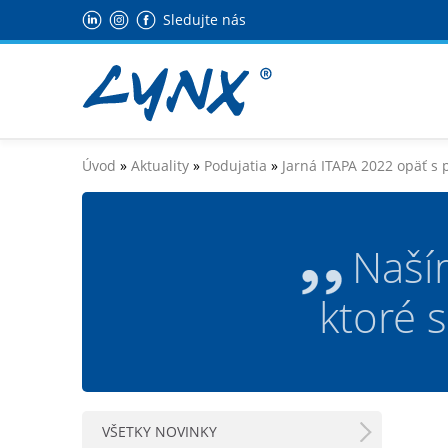
Sledujte nás
Úvod
»
Aktuality
»
Podujatia
»
Jarná ITAPA 2022 opäť s
Naší
ktoré 
VŠETKY NOVINKY