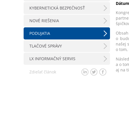
Dátum
KYBERNETICKÁ BEZPEČNOSŤ
Kongre
partne
NOVÉ RIEŠENIA
špičkov
Obsah 
PODUJATIA
o budo
našej 
TLAČOVÉ SPRÁVY
o tom,
LX INFORMAČNÝ SERVIS
Násled
a o to
aj na 
Zdieľať článok