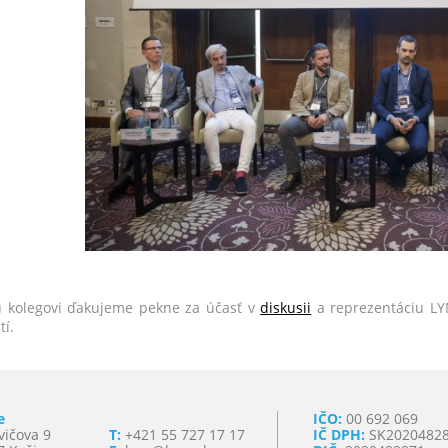
kolegovi ďakujeme pekne za účasť v
diskusii
a reprezentáciu LY
tí.
e
IČO:
00 692 069
vičova 9
T:
+421 55 727 17 17
IČ DPH:
SK2020482