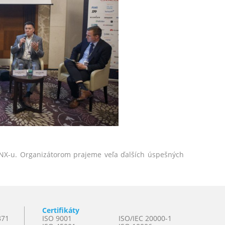
NX-u. Organizátorom prajeme veľa ďalších úspešných
Certifikáty
871
ISO 9001
ISO/IEC 20000-1