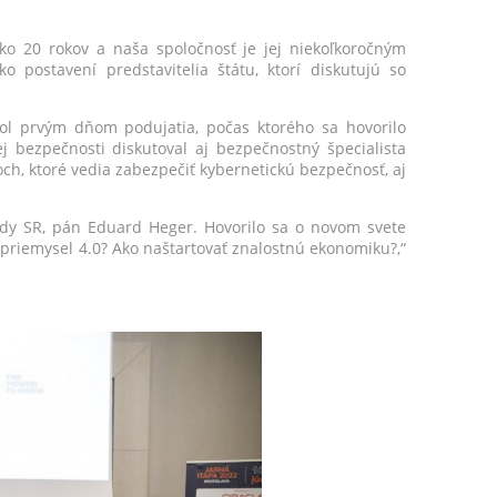
ako 20 rokov a naša spoločnosť je jej niekoľkoročným
postavení predstavitelia štátu, ktorí diskutujú so
bol prvým dňom podujatia, počas ktorého sa hovorilo
j bezpečnosti diskutoval aj bezpečnostný špecialista
och, ktoré vedia zabezpečiť kybernetickú bezpečnosť, aj
lády SR, pán Eduard Heger. Hovorilo sa o novom svete
priemysel 4.0? Ako naštartovať znalostnú ekonomiku?,“