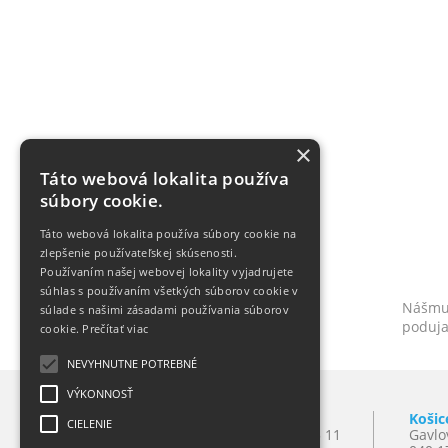
×
Táto webová lokalita používa
súbory cookie.
Táto webová lokalita používa súbory cookie na
zlepšenie používateľskej skúsenosti.
Používaním našej webovej lokality vyjadrujete
súhlas s používaním všetkých súborov cookie v
Nášmu 
súlade s našimi zásadami používania súborov
poduja
cookie.
Prečítať viac
NEVYHNUTNE POTREBNÉ
VÝKONNOSŤ
Bratislava
Košic
CIELENIE
Mlynské Nivy 10
T:
+421 2 501 065 11
Gavlo