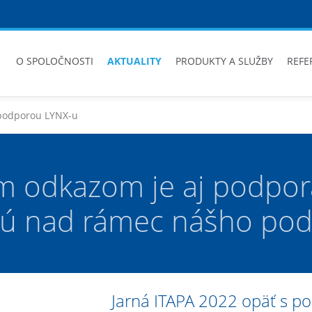
O SPOLOČNOSTI
AKTUALITY
PRODUKTY A SLUŽBY
REFE
 podporou LYNX-u
m odkazom je aj podpora
sú nad rámec nášho pod
Jarná ITAPA 2022 opäť s p