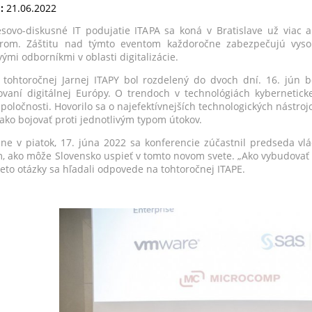
:
21.06.2022
sovo-diskusné IT podujatie ITAPA sa koná v Bratislave už viac 
rom. Záštitu nad týmto eventom každoročne zabezpečujú vysoko 
ými odborníkmi v oblasti digitalizácie.
tohtoročnej Jarnej ITAPY bol rozdelený do dvoch dní. 16. jún 
vaní digitálnej Európy. O trendoch v technológiách kyberneticke
spoločnosti. Hovorilo sa o najefektívnejších technologických nástroj
 ako bojovať proti jednotlivým typom útokov.
ne v piatok, 17. júna 2022 sa konferencie zúčastnil predseda v
m, ako môže Slovensko uspieť v tomto novom svete. „Ako vybudovať 
tieto otázky sa hľadali odpovede na tohtoročnej ITAPE.