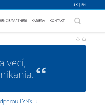
SK
|
EN
RENCIE/PARTNERI
KARIÉRA
KONTAKT
 vecí,
nikania.
odporou LYNX-u