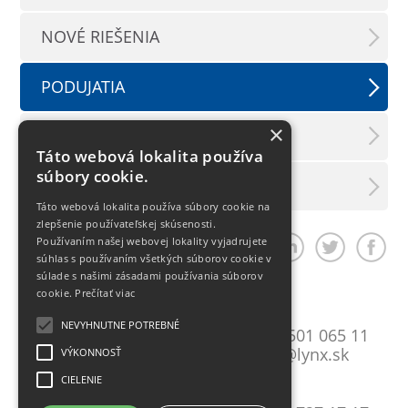
NOVÉ RIEŠENIA
PODUJATIA
×
TLAČOVÉ SPRÁVY
Táto webová lokalita používa
súbory cookie.
LX INFORMAČNÝ SERVIS
Táto webová lokalita používa súbory cookie na
zlepšenie používateľskej skúsenosti.
Používaním našej webovej lokality vyjadrujete
Zdieľať článok
súhlas s používaním všetkých súborov cookie v
súlade s našimi zásadami používania súborov
cookie.
Prečítať viac
Bratislava
NEVYHNUTNE POTREBNÉ
Mlynské Nivy 10
T:
+421 2 501 065 11
821 09 Bratislava
E:
lynxba@lynx.sk
VÝKONNOSŤ
CIELENIE
Košice