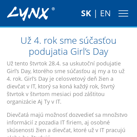
SK
|
EN
Už 4. rok sme súčasťou
podujatia Girl’s Day
Už tento štvrtok 28.4. sa uskutoční podujatie
Girl’s Day, ktorého sme súčasťou aj my a to už
4. rok. Girl’s Day je celosvetový deň žien a
dievčat v IT, ktorý sa koná každý rok, štvrtý
štvrtok v štvrtom mesiaci pod záštitou
organizácie Aj Ty v IT.
Dievčatá majú možnosť dozvedieť sa množstvo
informácií z pozadia IT firiem, aj osobné
skúsenosti žien a dievčat, ktoré už v IT pracujú