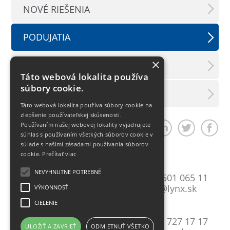
NOVÉ RIEŠENIA
PODUJATIA
×
TLAČOVÉ SPRÁVY
Táto webová lokalita používa
súbory cookie.
LX INFORMAČNÝ SERVIS
Táto webová lokalita používa súbory cookie na
zlepšenie používateľskej skúsenosti.
Používaním našej webovej lokality vyjadrujete
Zdieľať článok
súhlas s používaním všetkých súborov cookie v
súlade s našimi zásadami používania súborov
cookie.
Prečítať viac
Bratislava
NEVYHNUTNE POTREBNÉ
Mlynské Nivy 10
T:
+421 2 501 065 11
821 09 Bratislava
E:
lynxba@lynx.sk
VÝKONNOSŤ
CIELENIE
Košice
Gavlovičova 9
T:
+421 55 727 17 17
ULOŽIŤ A ZAVRIEŤ
ODMIETNUŤ VŠETKO