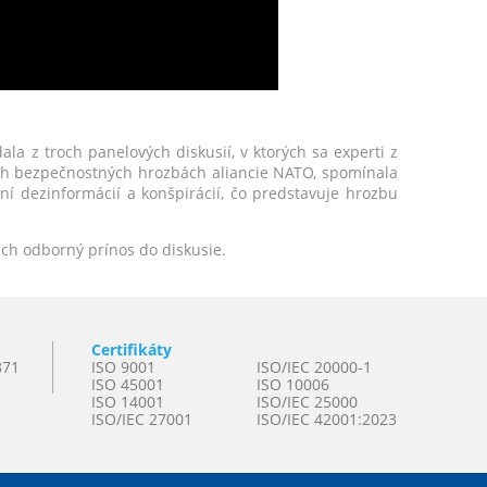
la z troch panelových diskusií, v ktorých sa experti z
ych bezpečnostných hrozbách aliancie NATO, spomínala
ní dezinformácií a konšpirácií, čo predstavuje hrozbu
ch odborný prínos do diskusie.
Certifikáty
871
ISO 9001
ISO/IEC 20000-1
ISO 45001
ISO 10006
ISO 14001
ISO/IEC 25000
ISO/IEC 27001
ISO/IEC 42001:2023