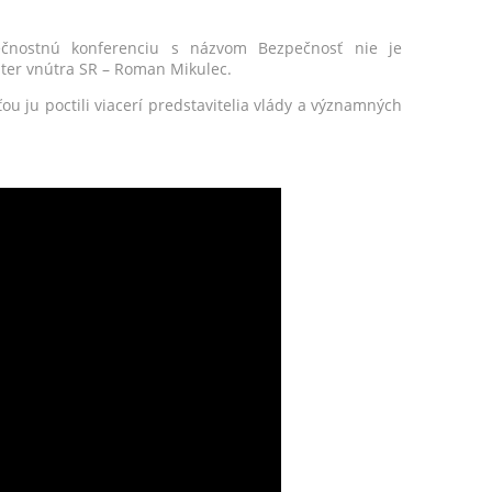
čnostnú konferenciu s názvom Bezpečnosť nie je
ster vnútra SR – Roman Mikulec.
u ju poctili viacerí predstavitelia vlády a významných