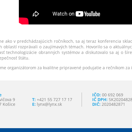
e ako v predchádzajúcich ročníkoch, sa aj teraz konferencia sklada
h oblastí rozprávali o zaujímavých témach. Hovorilo sa o aktuáln
asť technologizácie obranných systémov a diskutovalo sa aj o šíre
zpečnosť štátu.
me organizátorom za kvalitne pripravené podujatie a rečníkom za i
e
IČO:
00 692 069
vičova 9
T:
+421 55 727 17 17
IČ DPH:
SK2020482
7 Košice
E:
lynx@lynx.sk
DIČ:
2020482871