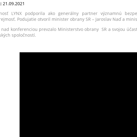
:
21.09.2021
čnosť LYNX podporila ako generálny partner významnú bezpe
ejmosť. Podujatie otvoril minister obrany SR – Jaroslav Naď a mini
u nad konferenciou prevzalo Ministerstvo obrany SR a svojou účasťo
ských spoločností.