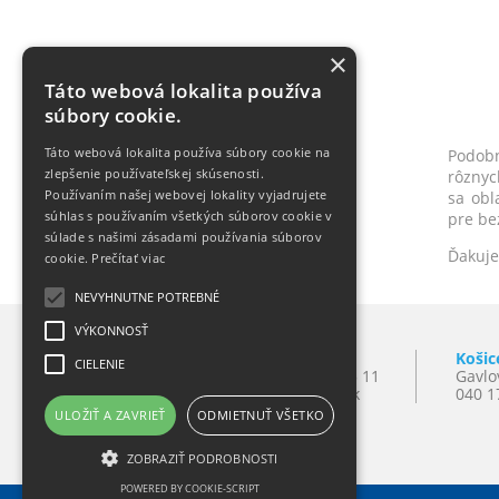
×
Táto webová lokalita používa
súbory cookie.
Táto webová lokalita používa súbory cookie na
Podobn
zlepšenie používateľskej skúsenosti.
rôznyc
Používaním našej webovej lokality vyjadrujete
sa obl
súhlas s používaním všetkých súborov cookie v
pre be
súlade s našimi zásadami používania súborov
Ďakuje
cookie.
Prečítať viac
NEVYHNUTNE POTREBNÉ
VÝKONNOSŤ
Bratislava
Košic
CIELENIE
Mlynské Nivy 10
T:
+421 2 501 065 11
Gavlo
821 09 Bratislava
E:
lynxba@lynx.sk
040 1
ULOŽIŤ A ZAVRIEŤ
ODMIETNUŤ VŠETKO
ZOBRAZIŤ PODROBNOSTI
POWERED BY COOKIE-SCRIPT