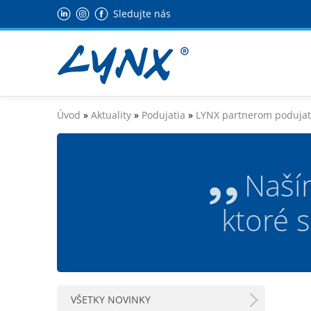
Sledujte nás
Úvod
»
Aktuality
»
Podujatia
»
LYNX partnerom podujat
Naší
ktoré 
VŠETKY NOVINKY