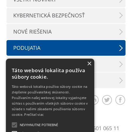
KYBERNETICKÁ BEZPEČNOSŤ
NOVÉ RIEŠENIA
PODUJATIA
×
TLAČOVÉ SPRÁVY
Táto webová lokalita používa
súbory cookie.
LX INFORMAČNÝ SERVIS
Táto webová lokalita používa súbory cookie na
zlepšenie používateľskej skúsenosti.
Používaním našej webovej lokality vyjadrujete
Zdieľať článok
súhlas s používaním všetkých súborov cookie v
súlade s našimi zásadami používania súborov
cookie.
Prečítať viac
Bratislava
NEVYHNUTNE POTREBNÉ
Mlynské Nivy 10
T:
+421 2 501 065 11