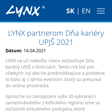
SK
|
EN
LYNX partnerom Dňa kariéry
UPJŠ 2021
Dátum:
14.04.2021
LYNX sa už niekoľko rokov zúčastňuje Dňa
kariéry UPJŠ v Košiciach. Tento rok bol pre
všetkých iný ako tie predchádzajúce a podobne
to bolo aj s týmto eventom, ktorý sa presunul
do online prostredia.
Spoločne so zástupcami vyše 20 vybraných
zamestnávateľov z košického regiónu sme sa
zúčastnili virtuálneho podujatia, ktoré