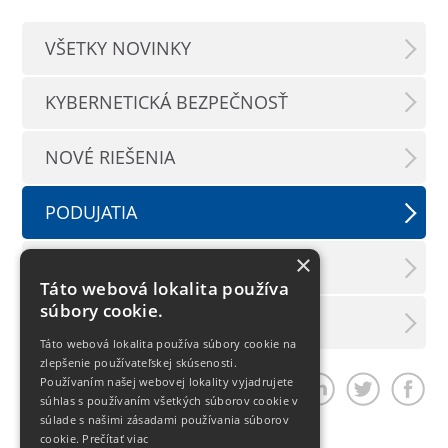
VŠETKY NOVINKY
KYBERNETICKÁ BEZPEČNOSŤ
NOVÉ RIEŠENIA
PODUJATIA
×
TLAČOVÉ SPRÁVY
Táto webová lokalita používa
súbory cookie.
LX INFORMAČNÝ SERVIS
Táto webová lokalita používa súbory cookie na
zlepšenie používateľskej skúsenosti.
Používaním našej webovej lokality vyjadrujete
Zdieľať článok
súhlas s používaním všetkých súborov cookie v
súlade s našimi zásadami používania súborov
cookie.
Prečítať viac