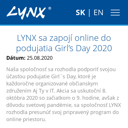
SK
|
EN
LYNX sa zapojí online do
podujatia Girl’s Day 2020
Dátum:
25.08.2020
Naša spoločnosť sa rozhodla podporiť svojou
účasťou podujatie Girl´s Day, ktoré je
každoročne organizované občianskym
združením Aj Ty v IT. Akcia sa uskutoční 8.
októbra 2020 so začiatkom o 9. hodine, avšak z
dôvodu svetovej pandémie, sa spoločnosť LYNX
rozhodla presunúť svoj pripravený program do
online priestoru.