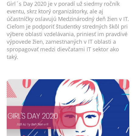
Girl´s Day 2020 je v poradí už siedmy ročník
eventu, skrz ktorý organizátorky, ale aj
účastníčky oslavujú Medzinárodný deň žien v IT.
Cieľom je podporiť študentky stredných škôl pri
výbere oblasti vzdelávania, priniesť im pravdivé
výpovede žien, zamestnaných v IT oblasti a
spropagovať medzi dievčatami IT sektor ako
taký.