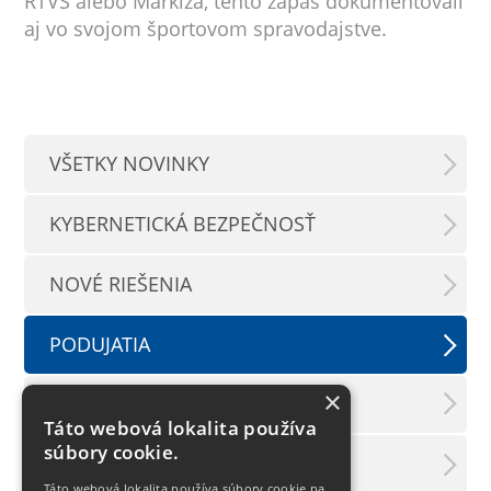
RTVS alebo Markíza, tento zápas dokumentovali
aj vo svojom športovom spravodajstve.
VŠETKY NOVINKY
KYBERNETICKÁ BEZPEČNOSŤ
NOVÉ RIEŠENIA
PODUJATIA
×
TLAČOVÉ SPRÁVY
Táto webová lokalita používa
súbory cookie.
LX INFORMAČNÝ SERVIS
Táto webová lokalita používa súbory cookie na