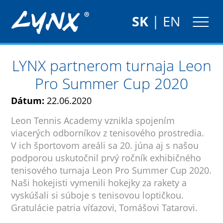
SK
|
EN
LYNX partnerom turnaja Leon
Pro Summer Cup 2020
Dátum:
22.06.2020
Leon Tennis Academy vznikla spojením
viacerých odborníkov z tenisového prostredia.
V ich športovom areáli sa 20. júna aj s našou
podporou uskutočnil prvý ročník exhibičného
tenisového turnaja Leon Pro Summer Cup 2020.
Naši hokejisti vymenili hokejky za rakety a
vyskúšali si súboje s tenisovou loptičkou.
Gratulácie patria víťazovi, Tomášovi Tatarovi.