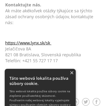
Kontaktujte nás.
Ak máte akékoľvek otázky týkajúce sa týchto
zásad ochrany osobných údajov, kontaktujte
nás:
https://www.lynx.sk/sk
Jelačičova 8A
821 08 Bratislava, Slovenská republika
Telefón: +421 55 727 17 17
E-mail:
lynx@lynx.sk
×
Táto webová lokalita používa
súbory cookie.
Táto webová lokalita používa súbory cookie na
zlepšenie používateľskej skúsenosti.
Používaním našej webovej lokality vyjadrujete
Zdieľať článok
súhlas s používaním všetkých súborov cookie v